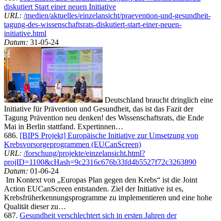
diskutiert Start einer neuen Initiative
URL:
/medien/aktuelles/einzelansicht/praevention-und-gesundheit-
tagung-des-wissenschaftsrats-diskutiert-start-einer-neuen-
initiative.html
Datum:
31-05-24
Deutschland braucht dringlich eine
Initiative für Prävention und Gesundheit, das ist das Fazit der
Tagung Prävention neu denken! des Wissenschaftsrats, die Ende
Mai in Berlin stattfand. Expertinnen…
686.
[BIPS Projekt] Europäische Initiative zur Umsetzung von
Krebsvorsorgeprogrammen (EUCanScreen)
URL:
/forschung/projekte/einzelansicht.html?
projID=1100&cHash=9c2316c676b33fd4b5527f72c3263890
Datum:
01-06-24
Im Kontext von „Europas Plan gegen den Krebs“ ist die Joint
Action EUCanScreen entstanden. Ziel der Initiative ist es,
Krebsfrüherkennungsprogramme zu implementieren und eine hohe
Qualität dieser zu…
687.
Gesundheit verschlechtert sich in ersten Jahren der