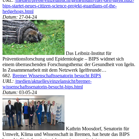
URL:
/medien/presse/einzelansicht/gemeinsam-fuer-den-igelschutz-
bips-startet-neues-citizen-science-projekt-guardians-of-the-
hedgehogs.html
Datum:
27-04-24
Das Leibniz-Institut für
Präventionsforschung und Epidemiologie – BIPS widmet sich
einem überraschenden Forschungsthema: der Gesundheit von Igeln.
In Zusammenarbeit mit dem Netzwerk Igelfreunde…
682.
Bremer Wissenschaftssenatorin besucht BIPS
URL:
/medien/aktuelles/einzelansicht/bremer-
wissenschaftssenatorin-besucht-bips.html
Datum:
03-05-24
Kathrin Moosdorf, Senatorin für
Umwelt, Klima und Wissenschaft in Bremen, hat heute das BIPS