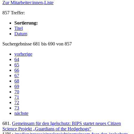
Zur Mitarbeiter:innen-Liste
857 Treffer:
Sortierung:
Titel
Datum
Suchergebnisse 681 bis 690 von 857
vorherige
64
65
66
67
68
69
70
71
72
73
nächste
681.
Gemeinsam für den Igelschutz: BIPS startet neues Citizen
Science Projekt „Guardians of the Hedgehogs“