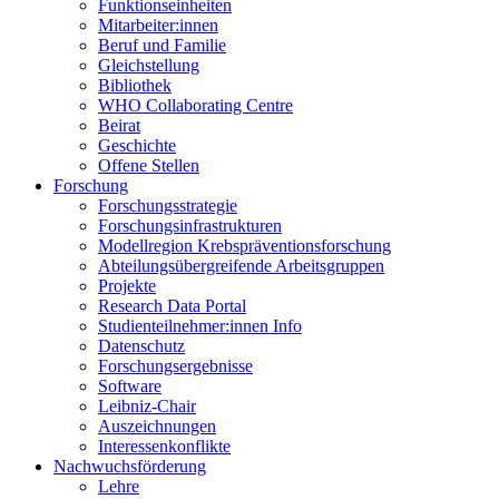
Funktionseinheiten
Mitarbeiter:innen
Beruf und Familie
Gleichstellung
Bibliothek
WHO Collaborating Centre
Beirat
Geschichte
Offene Stellen
Forschung
Forschungsstrategie
Forschungsinfrastrukturen
Modellregion Krebspräventionsforschung
Abteilungsübergreifende Arbeitsgruppen
Projekte
Research Data Portal
Studienteilnehmer:innen Info
Datenschutz
Forschungsergebnisse
Software
Leibniz-Chair
Auszeichnungen
Interessenkonflikte
Nachwuchsförderung
Lehre