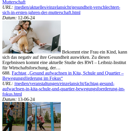
Mutterschaft
URL:
/medien/aktuelles/einzelansicht/gesundheit-verschlechtert-
sich-in-ersten-jahren-der-mutterschaft.html
Datum:
12-06-24
Bekommt eine Frau ein Kind, kann
sich das negativ auf ihre Gesundheit auswirken. Zu diesen
Ergebnissen kommt eine aktuelle Studie des RWI – Leibniz-Institut
für Wirtschaftsforschung, der…
688.
Fachtag „Gesund aufwachsen in Kita, Schule und Quartier –
Bewegungsförderung im Fokus“
URL:
/medien/veranstaltungen/einzelansicht/fachtag-gesund-
aufwachsen-in-kita-schule-und-quartier-bewegungsfoerderung-im-
fokus.html
Datum:
13-06-24