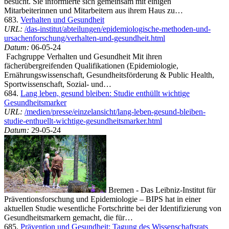
besucht. Sie informierte sich gemeinsam mit einigen
Mitarbeiterinnen und Mitarbeitern aus ihrem Haus zu…
683.
Verhalten und Gesundheit
URL:
/das-institut/abteilungen/epidemiologische-methoden-und-
ursachenforschung/verhalten-und-gesundheit.html
Datum:
06-05-24
Fachgruppe Verhalten und Gesundheit Mit ihren
fächerübergreifenden Qualifikationen (Epidemiologie,
Ernährungswissenschaft, Gesundheitsförderung & Public Health,
Sportwissenschaft, Sozial- und…
684.
Lang leben, gesund bleiben: Studie enthüllt wichtige
Gesundheitsmarker
URL:
/medien/presse/einzelansicht/lang-leben-gesund-bleiben-
studie-enthuellt-wichtige-gesundheitsmarker.html
Datum:
29-05-24
Bremen - Das Leibniz-Institut für
Präventionsforschung und Epidemiologie – BIPS hat in einer
aktuellen Studie wesentliche Fortschritte bei der Identifizierung von
Gesundheitsmarkern gemacht, die für…
685.
Prävention und Gesundheit: Tagung des Wissenschaftsrats