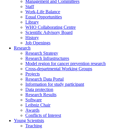
Management and Committees
Staff
Work-Life Balance
Equal Opportunities
Library
WHO Collaborating Centre
Scientific Advisory Board
History
Job Openings
Research
Research Strategy
Research Infrastructures
Model region for cancer prevention research
Cross-departmental Working Groups
Projects
Research Data Portal
Information for study participant
Data protection
Research Results
Software
Leibniz Chair
Awards
Conflicts of Interest
Young Scientists
Teaching