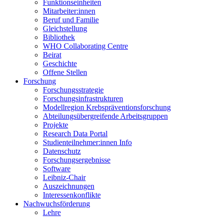
Funktionseinheiten
Mitarbeiter:innen
Beruf und Familie
Gleichstellung
Bibliothek
WHO Collaborating Centre
Beirat
Geschichte
Offene Stellen
Forschung
Forschungsstrategie
Forschungsinfrastrukturen
Modellregion Krebspräventionsforschung
Abteilungsübergreifende Arbeitsgruppen
Projekte
Research Data Portal
Studienteilnehmer:innen Info
Datenschutz
Forschungsergebnisse
Software
Leibniz-Chair
Auszeichnungen
Interessenkonflikte
Nachwuchsförderung
Lehre