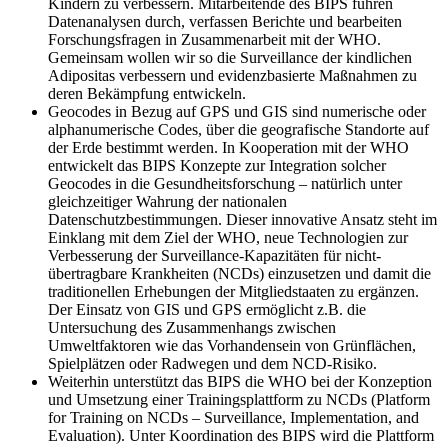
Kindern zu verbessern. Mitarbeitende des BIPS führen
Datenanalysen durch, verfassen Berichte und bearbeiten
Forschungsfragen in Zusammenarbeit mit der WHO.
Gemeinsam wollen wir so die Surveillance der kindlichen
Adipositas verbessern und evidenzbasierte Maßnahmen zu
deren Bekämpfung entwickeln.
Geocodes in Bezug auf GPS und GIS sind numerische oder
alphanumerische Codes, über die geografische Standorte auf
der Erde bestimmt werden. In Kooperation mit der WHO
entwickelt das BIPS Konzepte zur Integration solcher
Geocodes in die Gesundheitsforschung – natürlich unter
gleichzeitiger Wahrung der nationalen
Datenschutzbestimmungen. Dieser innovative Ansatz steht im
Einklang mit dem Ziel der WHO, neue Technologien zur
Verbesserung der Surveillance-Kapazitäten für nicht-
übertragbare Krankheiten (NCDs) einzusetzen und damit die
traditionellen Erhebungen der Mitgliedstaaten zu ergänzen.
Der Einsatz von GIS und GPS ermöglicht z.B. die
Untersuchung des Zusammenhangs zwischen
Umweltfaktoren wie das Vorhandensein von Grünflächen,
Spielplätzen oder Radwegen und dem NCD-Risiko.
Weiterhin unterstützt das BIPS die WHO bei der Konzeption
und Umsetzung einer Trainingsplattform zu NCDs (Platform
for Training on NCDs – Surveillance, Implementation, and
Evaluation). Unter Koordination des BIPS wird die Plattform