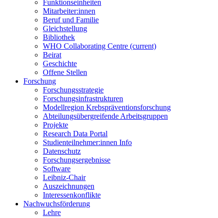
Funktionseinheiten
Mitarbeiter:innen
Beruf und Familie
Gleichstellung
Bibliothek
WHO Collaborating Centre
(current)
Beirat
Geschichte
Offene Stellen
Forschung
Forschungsstrategie
Forschungsinfrastrukturen
Modellregion Krebspräventionsforschung
Abteilungsübergreifende Arbeitsgruppen
Projekte
Research Data Portal
Studienteilnehmer:innen Info
Datenschutz
Forschungsergebnisse
Software
Leibniz-Chair
Auszeichnungen
Interessenkonflikte
Nachwuchsförderung
Lehre