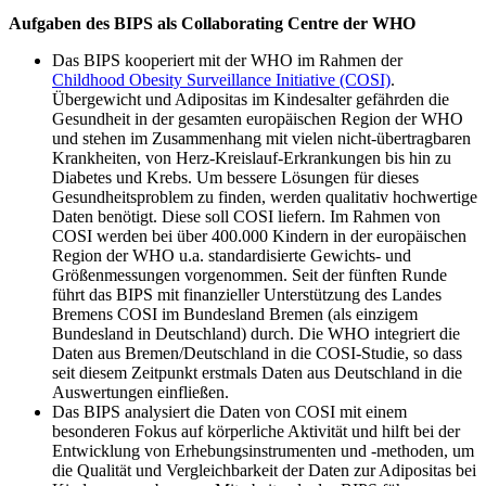
Aufgaben des BIPS als Collaborating Centre der WHO
Das BIPS kooperiert mit der WHO im Rahmen der
Childhood Obesity Surveillance Initiative (COSI)
.
Übergewicht und Adipositas im Kindesalter gefährden die
Gesundheit in der gesamten europäischen Region der WHO
und stehen im Zusammenhang mit vielen nicht-übertragbaren
Krankheiten, von Herz-Kreislauf-Erkrankungen bis hin zu
Diabetes und Krebs. Um bessere Lösungen für dieses
Gesundheitsproblem zu finden, werden qualitativ hochwertige
Daten benötigt. Diese soll COSI liefern. Im Rahmen von
COSI werden bei über 400.000 Kindern in der europäischen
Region der WHO u.a. standardisierte Gewichts- und
Größenmessungen vorgenommen. Seit der fünften Runde
führt das BIPS mit finanzieller Unterstützung des Landes
Bremens COSI im Bundesland Bremen (als einzigem
Bundesland in Deutschland) durch. Die WHO integriert die
Daten aus Bremen/Deutschland in die COSI-Studie, so dass
seit diesem Zeitpunkt erstmals Daten aus Deutschland in die
Auswertungen einfließen.
Das BIPS analysiert die Daten von COSI mit einem
besonderen Fokus auf körperliche Aktivität und hilft bei der
Entwicklung von Erhebungsinstrumenten und -methoden, um
die Qualität und Vergleichbarkeit der Daten zur Adipositas bei