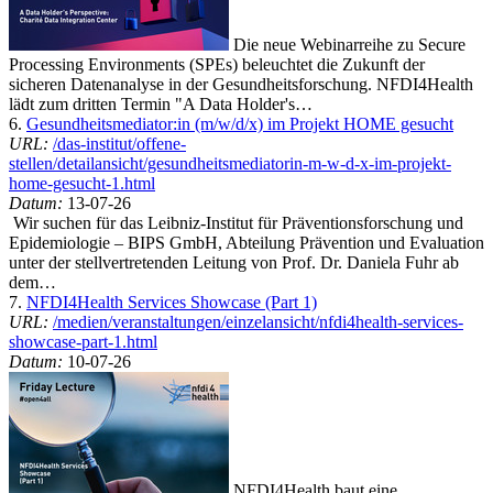
Die neue Webinarreihe zu Secure
Processing Environments (SPEs) beleuchtet die Zukunft der
sicheren Datenanalyse in der Gesundheitsforschung. NFDI4Health
lädt zum dritten Termin "A Data Holder's…
6.
Gesundheitsmediator:in (m/w/d/x) im Projekt HOME gesucht
URL:
/das-institut/offene-
stellen/detailansicht/gesundheitsmediatorin-m-w-d-x-im-projekt-
home-gesucht-1.html
Datum:
13-07-26
Wir suchen für das Leibniz-Institut für Präventionsforschung und
Epidemiologie – BIPS GmbH, Abteilung Prävention und Evaluation
unter der stellvertretenden Leitung von Prof. Dr. Daniela Fuhr ab
dem…
7.
NFDI4Health Services Showcase (Part 1)
URL:
/medien/veranstaltungen/einzelansicht/nfdi4health-services-
showcase-part-1.html
Datum:
10-07-26
NFDI4Health baut eine