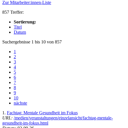
Zur Mitarbeiter:innen-Liste
857 Treffer:
Sortierung:
Titel
Datum
Suchergebnisse 1 bis 10 von 857
1
2
3
4
5
6
7
8
9
10
nächste
1.
Fachtag: Mentale Gesundheit im Fokus
URL:
/medien/veranstaltungen/einzelansicht/fachtag-mentale-
gesundheit-im-fokus.html