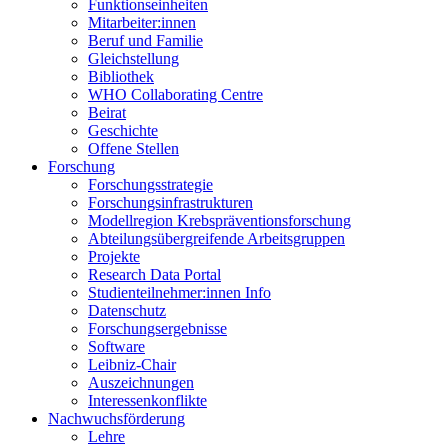
Funktionseinheiten
Mitarbeiter:innen
Beruf und Familie
Gleichstellung
Bibliothek
WHO Collaborating Centre
Beirat
Geschichte
Offene Stellen
Forschung
Forschungsstrategie
Forschungsinfrastrukturen
Modellregion Krebspräventionsforschung
Abteilungsübergreifende Arbeitsgruppen
Projekte
Research Data Portal
Studienteilnehmer:innen Info
Datenschutz
Forschungsergebnisse
Software
Leibniz-Chair
Auszeichnungen
Interessenkonflikte
Nachwuchsförderung
Lehre