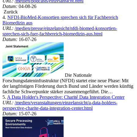
URL:
/medien/podcasts/einzelansicht.html
Datum:
04-08-26
Zurück
4.
NFDI-BioMed-Konsortien sprechen sich für Fachbereich
Biomedizin aus
URL:
/medien/presse/einzelansicht/nfdi-biomed-konsortien-
sprechen-sich-fuer-fachbereich-biomedizin-aus.html
Datum:
16-07-26
Die Nationale
Forschungsdateninfrastruktur (NFDI) startet eine neue Phase: Mit
der langfristigen Förderung durch Bund und Länder werden künftig
fachliche Schwerpunkte stärker zusammengeführt. Die…
5.
A Data Holder's Perspective: Charité Data Integration Center
URL:
/medien/veranstaltungen/einzelansicht/a-data-holders-
perspective-charite-data-integration-center.html
Datum:
15-07-26