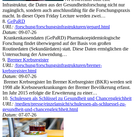
Infrastruktur, die Daten aus der Gesundheitsforschung nicht nur
zugänglich, sondern auch anschlussfähig für die Forschungspraxis
macht. In dieser Open Friday Lecture werden zwei…
8.
GePaRD
URL:
/forschung/forschungsinfrastrukturen/gepard.html
Datum:
09-07-26
Krankenkassendaten (GePaRD) Pharmakoepidemiologische
Forschung findet überwiegend auf der Basis von großen
Routinedaten (Sekundärdaten) statt. Diese Daten ermöglichen die
Untersuchung der Anwendung…
9.
Bremer Krebsregister
URL:
/forschung/forschungsinfrastrukturen/bremer-
krebsregister.html
Datum:
09-07-26
Bremer Krebsregister Im Bremer Krebsregister (BKR) werden seit
1998 alle Krebsneuerkrankungen der Bremer Bevölkerung erfasst.
Im Jahr 2015 erfolgte die Erweiterung zu einer…
10.
Schulessen als Schlüssel zu Gesundheit und Chancengleichheit
URL:
/medien/presse/einzelansicht/schulessen-als-schluessel-zu-
gesundheit-und-chancengleichheit.html
Datum:
07-07-26