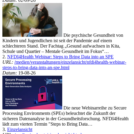
Datum:
02-09-26
Die psychische Gesundheit von
Kindern und Jugendlichen ist seit der Pandemie auf einem
schlechteren Stand. Der Fachtag „Gesund aufwachsen in Kita,
Schule und Quartier – Mentale Gesundheit im Fokus“…
2.
NFDI4Health Webinar: Steps to Bring Data into an SPE
URL:
/medien/veranstaltungen/einzelansicht/nfdi4health-webinar-
steps-to-bring-data-into-an-spe.html
Datum:
19-08-26
Die neue Webinarreihe zu Secure
Processing Environments (SPEs) beleuchtet die Zukunft der
sicheren Datenanalyse in der Gesundheitsforschung. NFDI4Health
lädt zum vierten Termin "Steps to Bring Data…
3.
Einzelansicht