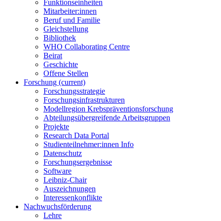
Funktionseinheiten
Mitarbeiter:innen
Beruf und Familie
Gleichstellung
Bibliothek
WHO Collaborating Centre
Beirat
Geschichte
Offene Stellen
Forschung
(current)
Forschungsstrategie
Forschungsinfrastrukturen
Modellregion Krebspräventionsforschung
Abteilungsübergreifende Arbeitsgruppen
Projekte
Research Data Portal
Studienteilnehmer:innen Info
Datenschutz
Forschungsergebnisse
Software
Leibniz-Chair
Auszeichnungen
Interessenkonflikte
Nachwuchsförderung
Lehre