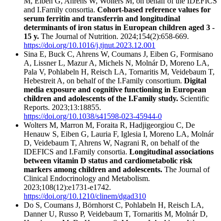
M, Eiben G, Ahrens W, Wolters M, on behalf of the IDEFICS
and I.Family consortia.
Cohort-based reference values for
serum ferritin and transferrin and longitudinal
determinants of iron status in European children aged 3 -
15 y.
The Journal of Nutrition. 2024;154(2):658-669.
https://doi.org/10.1016/j.tjnut.2023.12.001
Sina E, Buck C, Ahrens W, Coumans J, Eiben G, Formisano
A, Lissner L, Mazur A, Michels N, Molnár D, Moreno LA,
Pala V, Pohlabeln H, Reisch LA, Tornaritis M, Veidebaum T,
Hebestreit A, on behalf of the I.Family consortium.
Digital
media exposure and cognitive functioning in European
children and adolescents of the I.Family study.
Scientific
Reports. 2023;13:18855.
https://doi.org/10.1038/s41598-023-45944-0
Wolters M, Marron M, Foraita R, Hadjigeorgiou C, De
Henauw S, Eiben G, Lauria F, Iglesia I, Moreno LA, Molnár
D, Veidebaum T, Ahrens W, Nagrani R, on behalf of the
IDEFICS and I.Family consortia.
Longitudinal associations
between vitamin D status and cardiometabolic risk
markers among children and adolescents.
The Journal of
Clinical Endocrinology and Metabolism.
2023;108(12):e1731-e1742.
https://doi.org/10.1210/clinem/dgad310
Do S, Coumans J, Börnhorst C, Pohlabeln H, Reisch LA,
Danner U, Russo P, Veidebaum T, Tornaritis M, Molnár D,