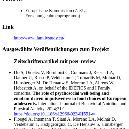
Europäische Kommission (7. EU-
Forschungsrahmenprogramm)
Link
http://www.ifamilystudy.eu/
Ausgewählte Veröffentlichungen zum Projekt
Zeitschriftenartikel mit peer-review
Do S, Didelez V, Börnhorst C, Coumans J, Reisch LA,
Danner U, Russo P, Veidebaum T, Tornaritis M, Molnár D,
Hunsberger M, De Henauw S, Moreno LA, Ahrens W,
Hebestreit A, on behalf of the IDEFICS and I.Family
consortia.
The role of psychosocial well-being and
emotion-driven impulsiveness in food choices of European
adolescents.
International Journal of Behavioral Nutrition and
Physical Activity. 2024;21:1.
https://doi.org/10.1186/s12966-023-01551-w
Floegel A, Intemann T, Siani A, Moreno LA, Molnár D,
Veidebaum T, Hadjigeorgiou C, De Henauw S, Hunsberger