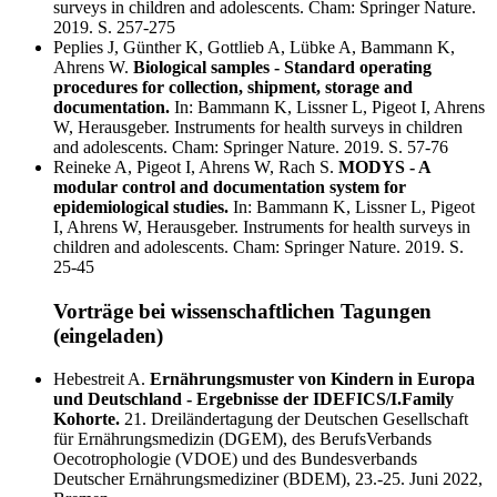
surveys in children and adolescents. Cham: Springer Nature.
2019. S. 257-275
Peplies J, Günther K, Gottlieb A, Lübke A, Bammann K,
Ahrens W.
Biological samples - Standard operating
procedures for collection, shipment, storage and
documentation.
In: Bammann K, Lissner L, Pigeot I, Ahrens
W, Herausgeber. Instruments for health surveys in children
and adolescents. Cham: Springer Nature. 2019. S. 57-76
Reineke A, Pigeot I, Ahrens W, Rach S.
MODYS - A
modular control and documentation system for
epidemiological studies.
In: Bammann K, Lissner L, Pigeot
I, Ahrens W, Herausgeber. Instruments for health surveys in
children and adolescents. Cham: Springer Nature. 2019. S.
25-45
Vorträge bei wissenschaftlichen Tagungen
(eingeladen)
Hebestreit A.
Ernährungsmuster von Kindern in Europa
und Deutschland - Ergebnisse der IDEFICS/I.Family
Kohorte.
21. Dreiländertagung der Deutschen Gesellschaft
für Ernährungsmedizin (DGEM), des BerufsVerbands
Oecotrophologie (VDOE) und des Bundesverbands
Deutscher Ernährungsmediziner (BDEM), 23.-25. Juni 2022,