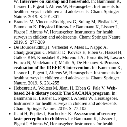
W.
Interview on kinship and household.
In: Bammann K,
Lissner L, Pigeot I, Ahrens W, Herausgeber. Instruments for
health surveys in children and adolescents. Cham: Springer
Nature. 2019. S. 291-301
Brandes M, Vincente-Rodriguez G, Suling M, Pitsiladis Y,
Bammann K.
Physical fitness.
In: Bammann K, Lissner L,
Pigeot I, Ahrens W, Herausgeber. Instruments for health
surveys in children and adolescents. Cham: Springer Nature.
2019. S. 277-289
De Bourdeaudhuij I, Verbestel V, Maes L, Nappo A,
Chadjigeorgiou C, Molnár D, Kovács E, Eiben G, Hassel H,
Gallois KM, Konstabel K, Moreno LA, Tornaritis M, Lascorz
Frauca N, Veidebaum T, Mårild S, De Henauw S.
Process
evaluation of the IDEFICS intervention.
In: Bammann K,
Lissner L, Pigeot I, Ahrens W, Herausgeber. Instruments for
health surveys in children and adolescents. Cham: Springer
Nature. 2019. S. 231-255
Hebestreit A, Wolters M, Jilani H, Eiben G, Pala V.
Web-
based 24-h dietary recall: The SACANA program.
In:
Bammann K, Lissner L, Pigeot I, Ahrens W, Herausgeber.
Instruments for health surveys in children and adolescents.
Cham: Springer Nature. 2019. S. 77-102
Jilani H, Peplies J, Buchecker K.
Assessment of sensory
taste perception in children.
In: Bammann K, Lissner L,
Pigeot I, Ahrens W, Herausgeber. Instruments for health