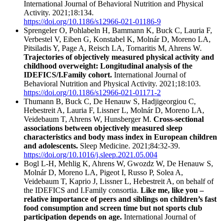
International Journal of Behavioral Nutrition and Physical
Activity. 2021;18:134.
https://doi.org/10.1186/s12966-021-01186-9
Sprengeler O, Pohlabeln H, Bammann K, Buck C, Lauria F,
Verbestel V, Eiben G, Konstabel K, Molnár D, Moreno LA,
Pitsiladis Y, Page A, Reisch LA, Tornaritis M, Ahrens W.
Trajectories of objectively measured physical activity and
childhood overweight: Longitudinal analysis of the
IDEFICS/I.Family cohort.
International Journal of
Behavioral Nutrition and Physical Activity. 2021;18:103.
https://doi.org/10.1186/s12966-021-01171-2
Thumann B, Buck C, De Henauw S, Hadjigeorgiou C,
Hebestreit A, Lauria F, Lissner L, Molnár D, Moreno LA,
Veidebaum T, Ahrens W, Hunsberger M.
Cross-sectional
associations between objectively measured sleep
characteristics and body mass index in European children
and adolescents.
Sleep Medicine. 2021;84:32-39.
https://doi.org/10.1016/j.sleep.2021.05.004
Bogl L-H, Mehlig K, Ahrens W, Gwozdz W, De Henauw S,
Molnár D, Moreno LA, Pigeot I, Russo P, Solea A,
Veidebaum T, Kaprio J, Lissner L, Hebestreit A, on behalf of
the IDEFICS and I.Family consortia.
Like me, like you –
relative importance of peers and siblings on children’s fast
food consumption and screen time but not sports club
participation depends on age.
International Journal of