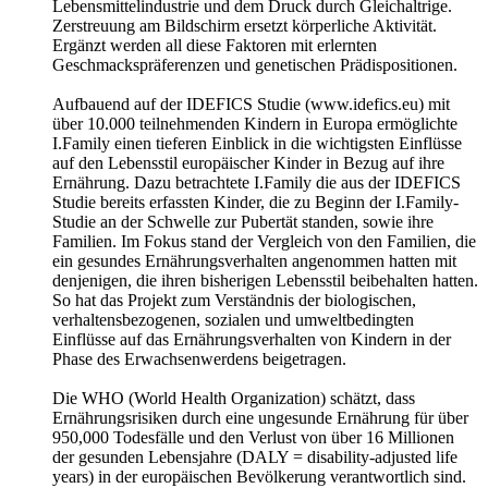
Lebensmittelindustrie und dem Druck durch Gleichaltrige.
Zerstreuung am Bildschirm ersetzt körperliche Aktivität.
Ergänzt werden all diese Faktoren mit erlernten
Geschmackspräferenzen und genetischen Prädispositionen.
Aufbauend auf der IDEFICS Studie (www.idefics.eu) mit
über 10.000 teilnehmenden Kindern in Europa ermöglichte
I.Family einen tieferen Einblick in die wichtigsten Einflüsse
auf den Lebensstil europäischer Kinder in Bezug auf ihre
Ernährung. Dazu betrachtete I.Family die aus der IDEFICS
Studie bereits erfassten Kinder, die zu Beginn der I.Family-
Studie an der Schwelle zur Pubertät standen, sowie ihre
Familien. Im Fokus stand der Vergleich von den Familien, die
ein gesundes Ernährungsverhalten angenommen hatten mit
denjenigen, die ihren bisherigen Lebensstil beibehalten hatten.
So hat das Projekt zum Verständnis der biologischen,
verhaltensbezogenen, sozialen und umweltbedingten
Einflüsse auf das Ernährungsverhalten von Kindern in der
Phase des Erwachsenwerdens beigetragen.
Die WHO (World Health Organization) schätzt, dass
Ernährungsrisiken durch eine ungesunde Ernährung für über
950,000 Todesfälle und den Verlust von über 16 Millionen
der gesunden Lebensjahre (DALY = disability-adjusted life
years) in der europäischen Bevölkerung verantwortlich sind.