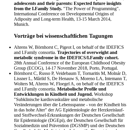
adolescents and their parents: Expected future insights
from the I.Family Study.
"The Power of Programming".
International Conference on Developmental Origins of
Adiposity and Long-term Health, 13-15 March 2014,
Munich.
Vorträge bei wissenschaftlichen Tagungen
Ahrens W, Börnhorst C, Pigeot I, on behalf of the IDEFICS
and I.Family consortia.
Trajectories of overweight and
metabolic syndrome in the IDEFICS/I.Family cohort.
28th Annual Conference of the European Childhood Obesity
Group (ECOG), 14-17 November 2018, Porto, Portugal.
Börnhorst C, Russo P, Veidebaum T, Tornaritis M, Molnár D,
Lissner L, Mårild S, De Henauw S, Moreno LA, Intemann T,
Wolters M, Ahrens W, Floegel A, on behalf of the IDEFICS
and I.Family consortia.
Metabolische Profile und
Entwicklungen in Kindheit und Jugend.
Workshop
"Subklinische kardiovaskuläre und metabolische
Veränderungen über die Lebensspanne - von der Kindheit bis
in das hohe Alter" der AG Epidemiologie der Herzkreislauf-
und Stoffwechsel-Erkrankungen der Deutschen Gesellschaft
für Epidemiologie (DGEpi), der Deutschen Gesellschaft für
Sozialmedizin und Prävention (DGSMP) und der Deutschen