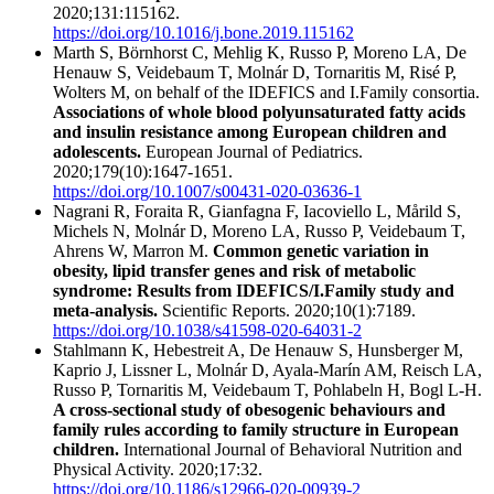
2020;131:115162.
https://doi.org/10.1016/j.bone.2019.115162
Marth S, Börnhorst C, Mehlig K, Russo P, Moreno LA, De
Henauw S, Veidebaum T, Molnár D, Tornaritis M, Risé P,
Wolters M, on behalf of the IDEFICS and I.Family consortia.
Associations of whole blood polyunsaturated fatty acids
and insulin resistance among European children and
adolescents.
European Journal of Pediatrics.
2020;179(10):1647-1651.
https://doi.org/10.1007/s00431-020-03636-1
Nagrani R, Foraita R, Gianfagna F, Iacoviello L, Mårild S,
Michels N, Molnár D, Moreno LA, Russo P, Veidebaum T,
Ahrens W, Marron M.
Common genetic variation in
obesity, lipid transfer genes and risk of metabolic
syndrome: Results from IDEFICS/I.Family study and
meta-analysis.
Scientific Reports. 2020;10(1):7189.
https://doi.org/10.1038/s41598-020-64031-2
Stahlmann K, Hebestreit A, De Henauw S, Hunsberger M,
Kaprio J, Lissner L, Molnár D, Ayala-Marín AM, Reisch LA,
Russo P, Tornaritis M, Veidebaum T, Pohlabeln H, Bogl L-H.
A cross-sectional study of obesogenic behaviours and
family rules according to family structure in European
children.
International Journal of Behavioral Nutrition and
Physical Activity. 2020;17:32.
https://doi.org/10.1186/s12966-020-00939-2