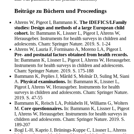
Beiträge zu Büchern und Proceedings
Ahrens W, Pigeot I, Bammann K.
The IDEFICS/I.Family
studies: Design and methods of a large European child
cohort.
In: Bammann K, Lissner L, Pigeot I, Ahrens W,
Herausgeber. Instruments for health surveys in children and
adolescents. Cham: Springer Nature. 2019. S. 1-24
Ahrens W, Lauria F, Formisano A, Moreno LA, Pigeot I.
Pre- and postnatal factors obtained from health records.
In: Bammann K, Lissner L, Pigeot I, Ahrens W, Herausgeber.
Instruments for health surveys in children and adolescents.
Cham: Springer Nature. 2019. S. 175-188
Bammann K, Peplies J, Mårild S, Molnár D, Suling M, Siani
A.
Physical examinations.
In: Bammann K, Lissner L,
Pigeot I, Ahrens W, Herausgeber. Instruments for health
surveys in children and adolescents. Cham: Springer Nature.
2019. S. 47-55
Bammann K, Reisch LA, Pohlabeln H, Williams G, Wolters
M.
Core questionnaires.
In: Bammann K, Lissner L, Pigeot
I, Ahrens W, Herausgeber. Instruments for health surveys in
children and adolescents. Cham: Springer Nature. 2019. S.
189-207
Bogl L-H, Kaprio J, Brünings-Kuppe C, Lissner L, Ahrens