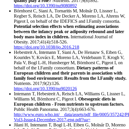
quality play a role?
Nutrients. 2017;9(8):892.
https://doi.org/10.3390/nu9080892
Börnhorst C, Siani A, Tornaritis M, Molnár D, Lissner L,
Regber S, Reisch LA, De Decker A, Moreno LA, Ahrens W,
Pigeot I, on behalf of the IDEFICS and I.Family consortia.
Potential selection effects when estimating associations
between the infancy peak or adiposity rebound and later
body mass index in children.
International Journal of
Obesity. 2017;41(4):518-526.
https://doi.org/10.1038/ijo.2016.218
Hebestreit A, Intemann T, Siani A, De Henauw S, Eiben G,
Kourides Y, Kovács E, Moreno LA, Veidebaum T, Krogh V,
Pala V, Bogl L-H, Hunsberger M, Börnhorst C, Pigeot I, on
behalf of the I.Family consortium.
Dietary patterns of
European children and their parents in association with
family food environment: Results from the I.Family study.
Nutrients. 2017;9(2):126.
https://doi.org/10.3390/nu9020126
Intemann T, Hebestreit A, Reisch LA, Williams G, Lissner L,
Williams M, Börnhorst C, Pigeot I.
Obesogenic diets in
European children - From nutrients to upstream factors.
Public Health Panorama. 2017;3(4):663-676.
http://www.euro.who.int/__data/assets/pdf_file/0005/357242/
Vol3-Issue4-December-2017-eng.pdf?ua=
Jilani H, Intemann T, Bogl L-H, Eiben G, Molnár D, Moreno