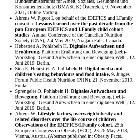
Bundesministeriums für Arbeit, Soziales, Gesundheit und
Konsumentenschutz (BMASGK) Österreich, 9. November
2021, Online-Vortrag.
Ahrens W, Pigeot I, on behalf of the IDEFICS and I.Family
consortia.
Lessons learned over the past decade from the
pan-European IDEFICS and I.Family child cohort
studies.
Annual Conference of the Canadian Nutrition
Society (CNS), 2-4 May 2019, Niagara Falls, Canada.
Hebestreit A, Pohlabeln H.
Digitales Aufwachsen und
Ernährung.
Plattform Ernährung und Bewegung (peb)-
Workshop "Gesund Aufwachsen in einer digitalen Welt", 12.
Juni 2019, Berlin.
Sina E, Hebestreit A, Pohlabeln H.
Digital media and
children's eating behaviours and food intake.
9. Junges
Forum Public Health Nutrition (PHN), 21. November 2019,
Fulda.
Sprengeler O, Pohlabeln H.
Digitales Aufwachsen und
Bewegung.
Plattform Ernährung und Bewegung (peb)-
Workshop "Gesund Aufwachsen in einer digitalen Welt", 12.
Juni 2019, Berlin.
Ahrens W.
Lifestyle factors, overweight/obesity and
related disorders over the life-course of children -
Observations of the IDEFICS/I.Family cohort.
25th
European Congress on Obesity (ECO), 23-26 May 2018,
Vienna, Austria. (Abstract published in: Obesity Facts.