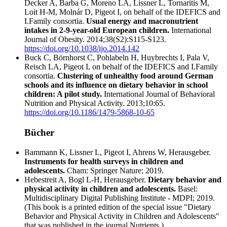
Decker A, Barba G, Moreno LA, Lissner L, Tornaritis M,
Loit H-M, Molnár D, Pigeot I, on behalf of the IDEFICS and
I.Family consortia.
Usual energy and macronutrient
intakes in 2-9-year-old European children.
International
Journal of Obesity. 2014;38(S2):S115-S123.
https://doi.org/10.1038/ijo.2014.142
Buck C, Börnhorst C, Pohlabeln H, Huybrechts I, Pala V,
Reisch LA, Pigeot I, on behalf of the IDEFICS and I.Family
consortia.
Clustering of unhealthy food around German
schools and its influence on dietary behavior in school
children: A pilot study.
International Journal of Behavioral
Nutrition and Physical Activity. 2013;10:65.
https://doi.org/10.1186/1479-5868-10-65
Bücher
Bammann K, Lissner L, Pigeot I, Ahrens W, Herausgeber.
Instruments for health surveys in children and
adolescents.
Cham: Springer Nature; 2019.
Hebestreit A, Bogl L-H, Herausgeber.
Dietary behavior and
physical activity in children and adolescents.
Basel:
Multidisciplinary Digital Publishing Institute - MDPI; 2019.
(This book is a printed edition of the special issue "Dietary
Behavior and Physical Activity in Children and Adolescents"
that was published in the journal Nutrients.)