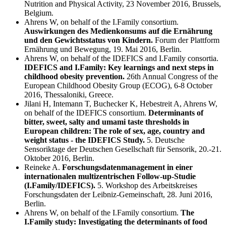
Nutrition and Physical Activity, 23 November 2016, Brussels,
Belgium.
Ahrens W, on behalf of the I.Family consortium.
Auswirkungen des Medienkonsums auf die Ernährung
und den Gewichtsstatus von Kindern.
Forum der Plattform
Ernährung und Bewegung, 19. Mai 2016, Berlin.
Ahrens W, on behalf of the IDEFICS and I.Family consortia.
IDEFICS and I.Family: Key learnings and next steps in
childhood obesity prevention.
26th Annual Congress of the
European Childhood Obesity Group (ECOG), 6-8 October
2016, Thessaloniki, Greece.
Jilani H, Intemann T, Buchecker K, Hebestreit A, Ahrens W,
on behalf of the IDEFICS consortium.
Determinants of
bitter, sweet, salty and umami taste thresholds in
European children: The role of sex, age, country and
weight status - the IDEFICS Study.
5. Deutsche
Sensoriktage der Deutschen Gesellschaft für Sensorik, 20.-21.
Oktober 2016, Berlin.
Reineke A.
Forschungsdatenmanagement in einer
internationalen multizentrischen Follow-up-Studie
(I.Family/IDEFICS).
5. Workshop des Arbeitskreises
Forschungsdaten der Leibniz-Gemeinschaft, 28. Juni 2016,
Berlin.
Ahrens W, on behalf of the I.Family consortium.
The
I.Family study: Investigating the determinants of food