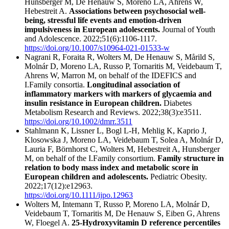
Hunsberger M, De Henauw S, Moreno LA, Ahrens W,
Hebestreit A.
Associations between psychosocial well-
being, stressful life events and emotion-driven
impulsiveness in European adolescents.
Journal of Youth
and Adolescence. 2022;51(6):1106-1117.
https://doi.org/10.1007/s10964-021-01533-w
Nagrani R, Foraita R, Wolters M, De Henauw S, Mårild S,
Molnár D, Moreno LA, Russo P, Tornaritis M, Veidebaum T,
Ahrens W, Marron M, on behalf of the IDEFICS and
I.Family consortia.
Longitudinal association of
inflammatory markers with markers of glycaemia and
insulin resistance in European children.
Diabetes
Metabolism Research and Reviews. 2022;38(3):e3511.
https://doi.org/10.1002/dmrr.3511
Stahlmann K, Lissner L, Bogl L-H, Mehlig K, Kaprio J,
Klosowska J, Moreno LA, Veidebaum T, Solea A, Molnár D,
Lauria F, Börnhorst C, Wolters M, Hebestreit A, Hunsberger
M, on behalf of the I.Family consortium.
Family structure in
relation to body mass index and metabolic score in
European children and adolescents.
Pediatric Obesity.
2022;17(12):e12963.
https://doi.org/10.1111/ijpo.12963
Wolters M, Intemann T, Russo P, Moreno LA, Molnár D,
Veidebaum T, Tornaritis M, De Henauw S, Eiben G, Ahrens
W, Floegel A.
25-Hydroxyvitamin D reference percentiles