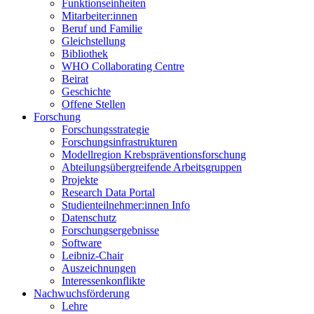
Funktionseinheiten
Mitarbeiter:innen
Beruf und Familie
Gleichstellung
Bibliothek
WHO Collaborating Centre
Beirat
Geschichte
Offene Stellen
Forschung
Forschungsstrategie
Forschungsinfrastrukturen
Modellregion Krebspräventionsforschung
Abteilungsübergreifende Arbeitsgruppen
Projekte
Research Data Portal
Studienteilnehmer:innen Info
Datenschutz
Forschungsergebnisse
Software
Leibniz-Chair
Auszeichnungen
Interessenkonflikte
Nachwuchsförderung
Lehre