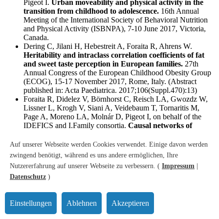
Pigeot I.
Urban moveability and physical activity in the
transition from childhood to adolescence.
16th Annual
Meeting of the International Society of Behavioral Nutrition
and Physical Activity (ISBNPA), 7-10 June 2017, Victoria,
Canada.
Dering C, Jilani H, Hebestreit A, Foraita R, Ahrens W.
Heritability and intraclass correlation coefficients of fat
and sweet taste perception in European families.
27th
Annual Congress of the European Childhood Obesity Group
(ECOG), 15-17 November 2017, Rome, Italy. (Abstract
published in: Acta Paediatrica. 2017;106(Suppl.470):13)
Foraita R, Didelez V, Börnhorst C, Reisch LA, Gwozdz W,
Lissner L, Krogh V, Siani A, Veidebaum T, Tornaritis M,
Page A, Moreno LA, Molnár D, Pigeot I, on behalf of the
IDEFICS and I.Family consortia.
Causal networks of
dietary behaviour in 2-16 year old European children.
Joint Conference on Biometrics & Biopharmaceutical
Auf unserer Webseite werden Cookies verwendet. Einige davon werden
Statistics of the Central European Network (CEN) and the
zwingend benötigt, während es uns andere ermöglichen, Ihre
International Society for Biopharmaceutical Statistics (ISBS),
Nutzererfahrung auf unserer Webseite zu verbessern. (
Impressum
|
28 August-1 September 2017, Vienna, Austria.
Datenschutz
)
Hebestreit A, Intemann T.
Dietary patterns of European
children and their parents in association with family food
environment.
Meeting of the I.Family General Assembly, 7
Einstellungen
Ablehnen
Akzeptieren
February 2017, Ghent, Belgium.
Hebestreit A, Jilani H.
Taste sensitivity in contrasting