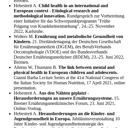
Bremen.
Hebestreit A.
Child health in an international and
European context - Etiological research and
methodological innovation.
Rundgespräch zur Vorbereitung
einer Initiative für das Schwerpunktprogramm "Frühe
Prägung von Krankheitsentstehung", 24.-25. November
2022, Karlsruhe.
Wolters M.
Ernährung und metabolische Gesundheit von
Kindern.
21. Dreiländertagung der Deutschen Gesellschaft
für Ernährungsmedizin (DGEM), des BerufsVerbands
Oecotrophologie (VDOE) und des Bundesverbands
Deutscher Ernährungsmediziner (BDEM), 23.-25. Juni 2022,
Bremen.
Ahrens W, Thumann B.
The link between mental and
physical health in European children and adolescents.
Gianni Barba Lecture Series at the 41st National Congress of
the Italian Society for Human Nutrition, 17 April 2021, online
presentation.
Hebestreit A.
Aus den Nähten geplatzt -
Herausforderungen an unsere Ernährungssysteme.
15.
Bremer Ernährungsmedizinisches Forum, 23. Juni 2021,
Online-Vortrag.
Hebestreit A.
Herausforderungen an die Kinder- und
Jugendgesundheit in Europa.
Jubiläumsveranstaltung 10
Jahre Kinder- und Jugendgesundheitsstrategie des