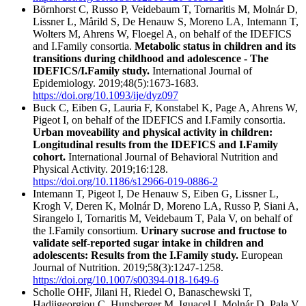
Börnhorst C, Russo P, Veidebaum T, Tornaritis M, Molnár D,
Lissner L, Mårild S, De Henauw S, Moreno LA, Intemann T,
Wolters M, Ahrens W, Floegel A, on behalf of the IDEFICS
and I.Family consortia.
Metabolic status in children and its
transitions during childhood and adolescence - The
IDEFICS/I.Family study.
International Journal of
Epidemiology. 2019;48(5):1673-1683.
https://doi.org/10.1093/ije/dyz097
Buck C, Eiben G, Lauria F, Konstabel K, Page A, Ahrens W,
Pigeot I, on behalf of the IDEFICS and I.Family consortia.
Urban moveability and physical activity in children:
Longitudinal results from the IDEFICS and I.Family
cohort.
International Journal of Behavioral Nutrition and
Physical Activity. 2019;16:128.
https://doi.org/10.1186/s12966-019-0886-2
Intemann T, Pigeot I, De Henauw S, Eiben G, Lissner L,
Krogh V, Deren K, Molnár D, Moreno LA, Russo P, Siani A,
Sirangelo I, Tornaritis M, Veidebaum T, Pala V, on behalf of
the I.Family consortium.
Urinary sucrose and fructose to
validate self-reported sugar intake in children and
adolescents: Results from the I.Family study.
European
Journal of Nutrition. 2019;58(3):1247-1258.
https://doi.org/10.1007/s00394-018-1649-6
Scholle OHF, Jilani H, Riedel O, Banaschewski T,
Hadjigeorgiou C, Hunsberger M, Iguacel I, Molnár D, Pala V,