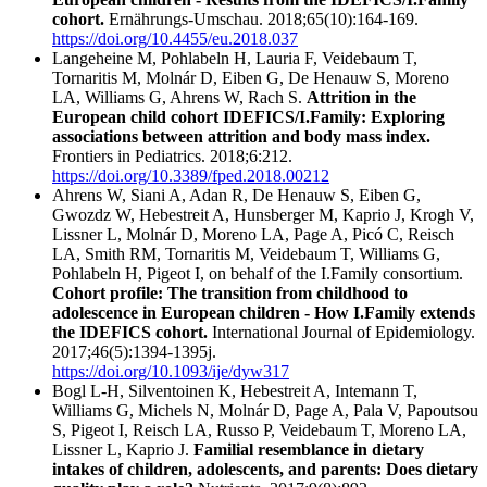
cohort.
Ernährungs-Umschau. 2018;65(10):164-169.
https://doi.org/10.4455/eu.2018.037
Langeheine M, Pohlabeln H, Lauria F, Veidebaum T,
Tornaritis M, Molnár D, Eiben G, De Henauw S, Moreno
LA, Williams G, Ahrens W, Rach S.
Attrition in the
European child cohort IDEFICS/I.Family: Exploring
associations between attrition and body mass index.
Frontiers in Pediatrics. 2018;6:212.
https://doi.org/10.3389/fped.2018.00212
Ahrens W, Siani A, Adan R, De Henauw S, Eiben G,
Gwozdz W, Hebestreit A, Hunsberger M, Kaprio J, Krogh V,
Lissner L, Molnár D, Moreno LA, Page A, Picó C, Reisch
LA, Smith RM, Tornaritis M, Veidebaum T, Williams G,
Pohlabeln H, Pigeot I, on behalf of the I.Family consortium.
Cohort profile: The transition from childhood to
adolescence in European children - How I.Family extends
the IDEFICS cohort.
International Journal of Epidemiology.
2017;46(5):1394-1395j.
https://doi.org/10.1093/ije/dyw317
Bogl L-H, Silventoinen K, Hebestreit A, Intemann T,
Williams G, Michels N, Molnár D, Page A, Pala V, Papoutsou
S, Pigeot I, Reisch LA, Russo P, Veidebaum T, Moreno LA,
Lissner L, Kaprio J.
Familial resemblance in dietary
intakes of children, adolescents, and parents: Does dietary