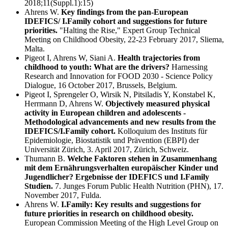
2018;11(Suppl.1):15)
Ahrens W.
Key findings from the pan-European
IDEFICS/ I.Family cohort and suggestions for future
priorities.
"Halting the Rise," Expert Group Technical
Meeting on Childhood Obesity, 22-23 February 2017, Sliema,
Malta.
Pigeot I, Ahrens W, Siani A.
Health trajectories from
childhood to youth: What are the drivers?
Harnessing
Research and Innovation for FOOD 2030 - Science Policy
Dialogue, 16 October 2017, Brussels, Belgium.
Pigeot I, Sprengeler O, Wirsik N, Pitsiladis Y, Konstabel K,
Herrmann D, Ahrens W.
Objectively measured physical
activity in European children and adolescents -
Methodological advancements and new results from the
IDEFICS/I.Family cohort.
Kolloquium des Instituts für
Epidemiologie, Biostatistik und Prävention (EBPI) der
Universität Zürich, 3. April 2017, Zürich, Schweiz.
Thumann B.
Welche Faktoren stehen in Zusammenhang
mit dem Ernährungsverhalten europäischer Kinder und
Jugendlicher? Ergebnisse der IDEFICS und I.Family
Studien.
7. Junges Forum Public Health Nutrition (PHN), 17.
November 2017, Fulda.
Ahrens W.
I.Family: Key results and suggestions for
future priorities in research on childhood obesity.
European Commission Meeting of the High Level Group on