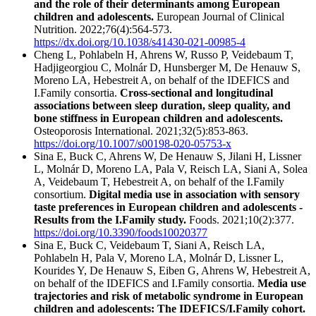
and the role of their determinants among European
children and adolescents.
European Journal of Clinical
Nutrition. 2022;76(4):564-573.
https://dx.doi.org/10.1038/s41430-021-00985-4
Cheng L, Pohlabeln H, Ahrens W, Russo P, Veidebaum T,
Hadjigeorgiou C, Molnár D, Hunsberger M, De Henauw S,
Moreno LA, Hebestreit A, on behalf of the IDEFICS and
I.Family consortia.
Cross-sectional and longitudinal
associations between sleep duration, sleep quality, and
bone stiffness in European children and adolescents.
Osteoporosis International. 2021;32(5):853-863.
https://doi.org/10.1007/s00198-020-05753-x
Sina E, Buck C, Ahrens W, De Henauw S, Jilani H, Lissner
L, Molnár D, Moreno LA, Pala V, Reisch LA, Siani A, Solea
A, Veidebaum T, Hebestreit A, on behalf of the I.Family
consortium.
Digital media use in association with sensory
taste preferences in European children and adolescents -
Results from the I.Family study.
Foods. 2021;10(2):377.
https://doi.org/10.3390/foods10020377
Sina E, Buck C, Veidebaum T, Siani A, Reisch LA,
Pohlabeln H, Pala V, Moreno LA, Molnár D, Lissner L,
Kourides Y, De Henauw S, Eiben G, Ahrens W, Hebestreit A,
on behalf of the IDEFICS and I.Family consortia.
Media use
trajectories and risk of metabolic syndrome in European
children and adolescents: The IDEFICS/I.Family cohort.