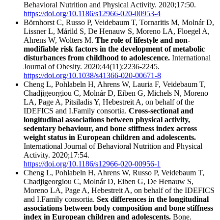
Behavioral Nutrition and Physical Activity. 2020;17:50.
https://doi.org/10.1186/s12966-020-00953-4
Börnhorst C, Russo P, Veidebaum T, Tornaritis M, Molnár D,
Lissner L, Mårild S, De Henauw S, Moreno LA, Floegel A,
Ahrens W, Wolters M.
The role of lifestyle and non-
modifiable risk factors in the development of metabolic
disturbances from childhood to adolescence.
International
Journal of Obesity. 2020;44(11):2236-2245.
https://doi.org/10.1038/s41366-020-00671-8
Cheng L, Pohlabeln H, Ahrens W, Lauria F, Veidebaum T,
Chadjigeorgiou C, Molnár D, Eiben G, Michels N, Moreno
LA, Page A, Pitsiladis Y, Hebestreit A, on behalf of the
IDEFICS and I.Family consortia.
Cross-sectional and
longitudinal associations between physical activity,
sedentary behaviour, and bone stiffness index across
weight status in European children and adolescents.
International Journal of Behavioral Nutrition and Physical
Activity. 2020;17:54.
https://doi.org/10.1186/s12966-020-00956-1
Cheng L, Pohlabeln H, Ahrens W, Russo P, Veidebaum T,
Chadjigeorgiou C, Molnár D, Eiben G, De Henauw S,
Moreno LA, Page A, Hebestreit A, on behalf of the IDEFICS
and I.Family consortia.
Sex differences in the longitudinal
associations between body composition and bone stiffness
index in European children and adolescents.
Bone.