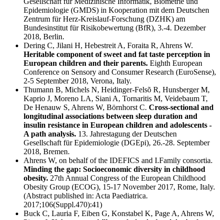
Gesellschaft für Medizinische Informatik, Biometrie und
Epidemiologie (GMDS) in Kooperation mit dem Deutschen
Zentrum für Herz-Kreislauf-Forschung (DZHK) am
Bundesinstitut für Risikobewertung (BfR), 3.-4. Dezember
2018, Berlin.
Dering C, Jilani H, Hebestreit A, Foraita R, Ahrens W.
Heritable component of sweet and fat taste perception in
European children and their parents.
Eighth European
Conference on Sensory and Consumer Research (EuroSense),
2-5 September 2018, Verona, Italy.
Thumann B, Michels N, Heidinger-Felsõ R, Hunsberger M,
Kaprio J, Moreno LA, Siani A, Tornaritis M, Veidebaum T,
De Henauw S, Ahrens W, Börnhorst C.
Cross-sectional and
longitudinal associations between sleep duration and
insulin resistance in European children and adolescents -
A path analysis.
13. Jahrestagung der Deutschen
Gesellschaft für Epidemiologie (DGEpi), 26.-28. September
2018, Bremen.
Ahrens W, on behalf of the IDEFICS and I.Family consortia.
Minding the gap: Socioeconomic diversity in childhood
obesity.
27th Annual Congress of the European Childhood
Obesity Group (ECOG), 15-17 November 2017, Rome, Italy.
(Abstract published in: Acta Paediatrica.
2017;106(Suppl.470):41)
Buck C, Lauria F, Eiben G, Konstabel K, Page A, Ahrens W,