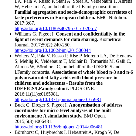
LA, Pala V, Russo P, Siani A, Solea A, Veidebaum T, Ahrens
W, Hebestreit A, on behalf of the I.Family consortium.
Familial aggregation and socio-demographic correlates of
taste preferences in European children.
BMC Nutrition.
2017;3:87.
https://doi.org/10.1186/s40795-017-0206-7
Williams G, Pigeot I.
Consent and confidentiality in the
light of recent demands for data sharing.
Biometrical
Journal. 2017;59(2):240-250.
https://doi.org/10.1002/bimj.201500044
Wolters M, Pala V, Russo P, Risé P, Moreno LA, De Henauw
S, Mehlig K, Veidebaum T, Molnár D, Tornaritis M, Galli C,
Ahrens W, Börnhorst C, on behalf of the IDEFICS and
I.Family consortia.
Associations of whole blood n-3 and n-6
polyunsaturated fatty acids with blood pressure in
children and adolescents - Results from the
IDEFICS/I.Family cohort.
PLOS ONE.
2016;11(11):e0165981.
https://doi.org/10.1371/journal.pone.0165981
Buck C, Dreger S, Pigeot I.
Anonymisation of address
coordinates for micro-level analyses of the built
environment: A simulation study.
BMJ Open.
2015;5(3):e006481.
https://doi.org/10.1136/bmjopen-2014-006481
Börnhorst C, Huybrechts I, Hebestreit A, Krogh V, De