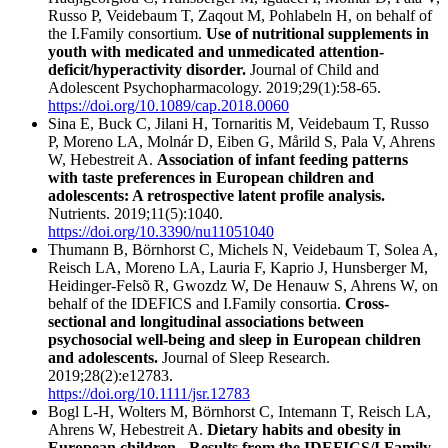
Russo P, Veidebaum T, Zaqout M, Pohlabeln H, on behalf of
the I.Family consortium.
Use of nutritional supplements in
youth with medicated and unmedicated attention-
deficit/hyperactivity disorder.
Journal of Child and
Adolescent Psychopharmacology. 2019;29(1):58-65.
https://doi.org/10.1089/cap.2018.0060
Sina E, Buck C, Jilani H, Tornaritis M, Veidebaum T, Russo
P, Moreno LA, Molnár D, Eiben G, Mårild S, Pala V, Ahrens
W, Hebestreit A.
Association of infant feeding patterns
with taste preferences in European children and
adolescents: A retrospective latent profile analysis.
Nutrients. 2019;11(5):1040.
https://doi.org/10.3390/nu11051040
Thumann B, Börnhorst C, Michels N, Veidebaum T, Solea A,
Reisch LA, Moreno LA, Lauria F, Kaprio J, Hunsberger M,
Heidinger-Felsõ R, Gwozdz W, De Henauw S, Ahrens W, on
behalf of the IDEFICS and I.Family consortia.
Cross-
sectional and longitudinal associations between
psychosocial well-being and sleep in European children
and adolescents.
Journal of Sleep Research.
2019;28(2):e12783.
https://doi.org/10.1111/jsr.12783
Bogl L-H, Wolters M, Börnhorst C, Intemann T, Reisch LA,
Ahrens W, Hebestreit A.
Dietary habits and obesity in
European children - Results from the IDEFICS/I.Family