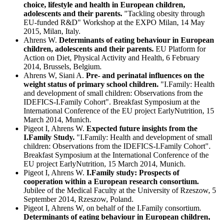
choice, lifestyle and health in European children,
adolescents and their parents.
"Tackling obesity through
EU-funded R&D" Workshop at the EXPO Milan, 14 May
2015, Milan, Italy.
Ahrens W.
Determinants of eating behaviour in European
children, adolescents and their parents.
EU Platform for
Action on Diet, Physical Activity and Health, 6 February
2014, Brussels, Belgium.
Ahrens W, Siani A.
Pre- and perinatal influences on the
weight status of primary school children.
"I.Family: Health
and development of small children: Observations from the
IDEFICS-I.Family Cohort". Breakfast Symposium at the
International Conference of the EU project EarlyNutrition, 15
March 2014, Munich.
Pigeot I, Ahrens W.
Expected future insights from the
I.Family Study.
"I.Family: Health and development of small
children: Observations from the IDEFICS-I.Family Cohort".
Breakfast Symposium at the International Conference of the
EU project EarlyNutrition, 15 March 2014, Munich.
Pigeot I, Ahrens W.
I.Family study: Prospects of
cooperation within a European research consortium.
Jubilee of the Medical Faculty at the University of Rzeszow, 5
September 2014, Rzeszow, Poland.
Pigeot I, Ahrens W, on behalf of the I.Family consortium.
Determinants of eating behaviour in European children,