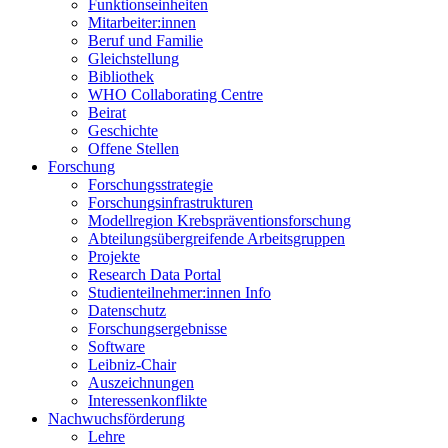
Funktionseinheiten
Mitarbeiter:innen
Beruf und Familie
Gleichstellung
Bibliothek
WHO Collaborating Centre
Beirat
Geschichte
Offene Stellen
Forschung
Forschungsstrategie
Forschungsinfrastrukturen
Modellregion Krebspräventionsforschung
Abteilungsübergreifende Arbeitsgruppen
Projekte
Research Data Portal
Studienteilnehmer:innen Info
Datenschutz
Forschungsergebnisse
Software
Leibniz-Chair
Auszeichnungen
Interessenkonflikte
Nachwuchsförderung
Lehre