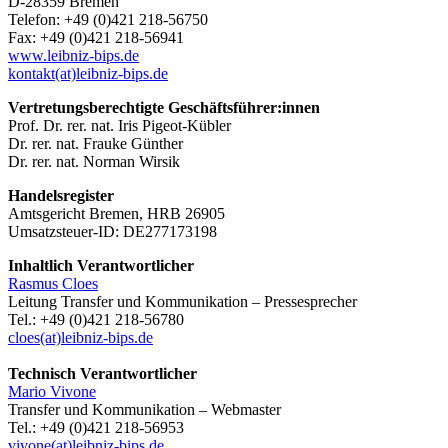
D-28359 Bremen
Telefon: +49 (0)421 218-56750
Fax: +49 (0)421 218-56941
www.leibniz-bips.de
kontakt(at)leibniz-bips.de
Vertretungsberechtigte Geschäftsführer:innen
Prof. Dr. rer. nat. Iris Pigeot-Kübler
Dr. rer. nat. Frauke Günther
Dr. rer. nat. Norman Wirsik
Handelsregister
Amtsgericht Bremen, HRB 26905
Umsatzsteuer-ID: DE277173198
Inhaltlich Verantwortlicher
Rasmus Cloes
Leitung Transfer und Kommunikation – Pressesprecher
Tel.: +49 (0)421 218-56780
cloes(at)leibniz-bips.de
Technisch Verantwortlicher
Mario Vivone
Transfer und Kommunikation – Webmaster
Tel.: +49 (0)421 218-56953
vivone(at)leibniz-bips.de