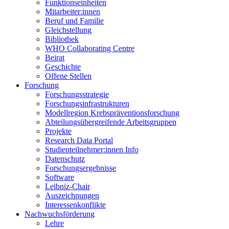
Funktionseinheiten
Mitarbeiter:innen
Beruf und Familie
Gleichstellung
Bibliothek
WHO Collaborating Centre
Beirat
Geschichte
Offene Stellen
Forschung
Forschungsstrategie
Forschungsinfrastrukturen
Modellregion Krebspräventionsforschung
Abteilungsübergreifende Arbeitsgruppen
Projekte
Research Data Portal
Studienteilnehmer:innen Info
Datenschutz
Forschungsergebnisse
Software
Leibniz-Chair
Auszeichnungen
Interessenkonflikte
Nachwuchsförderung
Lehre