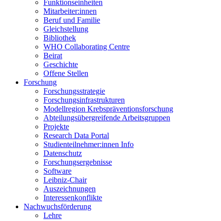
Funktionseinheiten
Mitarbeiter:innen
Beruf und Familie
Gleichstellung
Bibliothek
WHO Collaborating Centre
Beirat
Geschichte
Offene Stellen
Forschung
Forschungsstrategie
Forschungsinfrastrukturen
Modellregion Krebspräventionsforschung
Abteilungsübergreifende Arbeitsgruppen
Projekte
Research Data Portal
Studienteilnehmer:innen Info
Datenschutz
Forschungsergebnisse
Software
Leibniz-Chair
Auszeichnungen
Interessenkonflikte
Nachwuchsförderung
Lehre