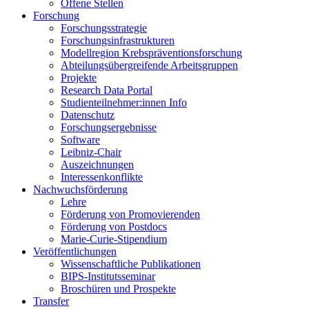
Offene Stellen
Forschung
Forschungsstrategie
Forschungsinfrastrukturen
Modellregion Krebspräventionsforschung
Abteilungsübergreifende Arbeitsgruppen
Projekte
Research Data Portal
Studienteilnehmer:innen Info
Datenschutz
Forschungsergebnisse
Software
Leibniz-Chair
Auszeichnungen
Interessenkonflikte
Nachwuchsförderung
Lehre
Förderung von Promovierenden
Förderung von Postdocs
Marie-Curie-Stipendium
Veröffentlichungen
Wissenschaftliche Publikationen
BIPS-Institutsseminar
Broschüren und Prospekte
Transfer