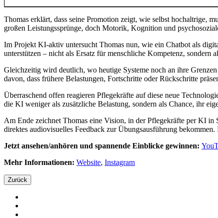
Thomas erklärt, dass seine Promotion zeigt, wie selbst hochaltrige, 
großen Leistungssprünge, doch Motorik, Kognition und psychosozial
Im Projekt KI-aktiv untersucht Thomas nun, wie ein Chatbot als digi
unterstützen – nicht als Ersatz für menschliche Kompetenz, sondern a
Gleichzeitig wird deutlich, wo heutige Systeme noch an ihre Grenzen
davon, dass frühere Belastungen, Fortschritte oder Rückschritte präsen
Überraschend offen reagieren Pflegekräfte auf diese neue Technologie
die KI weniger als zusätzliche Belastung, sondern als Chance, ihr eig
Am Ende zeichnet Thomas eine Vision, in der Pflegekräfte per KI in 
direktes audiovisuelles Feedback zur Übungsausführung bekommen. Prä
Jetzt ansehen/anhören und spannende Einblicke gewinnen:
YouT
Mehr Informationen:
Website
,
Instagram
Zurück