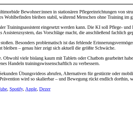
multimorbide Bewohner:innen in stationären Pflegeeinrichtungen von str
es Wohlbefinden bleiben stabil, während Menschen ohne Training im gl
taler Trainingsassistent eingesetzt werden kann. Die KI soll Pflege- 
ls Assistenzsystem, das Vorschläge macht, die anschließend fachlich ge
 stoßen. Besonders problematisch ist das fehlende Erinnerungsvermögen
t bleiben – genau hier zeigt sich aktuell die größte Schwäche.
. Obwohl viele bislang kaum mit Tablets oder Chatbots gearbeitet haben
enes Handeln trainingswissenschaftlich zu verbessern.
Sekunden Übungsvideos abrufen, Alternativen für gestürzte oder mobil
vention wird so skalierbar – und Bewegung rückt endlich dorthin, wo 
ube
,
Spotify
,
Apple
,
Dezer