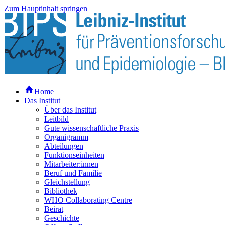
Zum Hauptinhalt springen
Home
Das Institut
Über das Institut
Leitbild
Gute wissenschaftliche Praxis
Organigramm
Abteilungen
Funktionseinheiten
Mitarbeiter:innen
Beruf und Familie
Gleichstellung
Bibliothek
WHO Collaborating Centre
Beirat
Geschichte