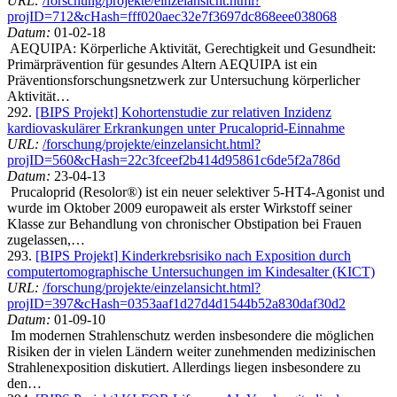
URL:
/forschung/projekte/einzelansicht.html?
projID=712&cHash=fff020aec32e7f3697dc868eee038068
Datum:
01-02-18
AEQUIPA: Körperliche Aktivität, Gerechtigkeit und Gesundheit:
Primärprävention für gesundes Altern AEQUIPA ist ein
Präventionsforschungsnetzwerk zur Untersuchung körperlicher
Aktivität…
292.
[BIPS Projekt] Kohortenstudie zur relativen Inzidenz
kardiovaskulärer Erkrankungen unter Prucaloprid-Einnahme
URL:
/forschung/projekte/einzelansicht.html?
projID=560&cHash=22c3fceef2b414d95861c6de5f2a786d
Datum:
23-04-13
Prucaloprid (Resolor®) ist ein neuer selektiver 5-HT4-Agonist und
wurde im Oktober 2009 europaweit als erster Wirkstoff seiner
Klasse zur Behandlung von chronischer Obstipation bei Frauen
zugelassen,…
293.
[BIPS Projekt] Kinderkrebsrisiko nach Exposition durch
computertomographische Untersuchungen im Kindesalter (KICT)
URL:
/forschung/projekte/einzelansicht.html?
projID=397&cHash=0353aaf1d27d4d1544b52a830daf30d2
Datum:
01-09-10
Im modernen Strahlenschutz werden insbesondere die möglichen
Risiken der in vielen Ländern weiter zunehmenden medizinischen
Strahlenexposition diskutiert. Allerdings liegen insbesondere zu
den…