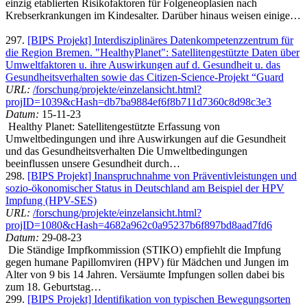
einzig etablierten Risikofaktoren für Folgeneoplasien nach
Krebserkrankungen im Kindesalter. Darüber hinaus weisen einige…
297.
[BIPS Projekt] Interdisziplinäres Datenkompetenzzentrum für
die Region Bremen. "HealthyPlanet": Satellitengestützte Daten über
Umweltfaktoren u. ihre Auswirkungen auf d. Gesundheit u. das
Gesundheitsverhalten sowie das Citizen-Science-Projekt “Guard
URL:
/forschung/projekte/einzelansicht.html?
projID=1039&cHash=db7ba9884ef6f8b711d7360c8d98c3e3
Datum:
15-11-23
Healthy Planet: Satellitengestützte Erfassung von
Umweltbedingungen und ihre Auswirkungen auf die Gesundheit
und das Gesundheitsverhalten Die Umweltbedingungen
beeinflussen unsere Gesundheit durch…
298.
[BIPS Projekt] Inanspruchnahme von Präventivleistungen und
sozio-ökonomischer Status in Deutschland am Beispiel der HPV
Impfung (HPV-SES)
URL:
/forschung/projekte/einzelansicht.html?
projID=1080&cHash=4682a962c0a95237b6f897bd8aad7fd6
Datum:
29-08-23
Die Ständige Impfkommission (STIKO) empfiehlt die Impfung
gegen humane Papillomviren (HPV) für Mädchen und Jungen im
Alter von 9 bis 14 Jahren. Versäumte Impfungen sollen dabei bis
zum 18. Geburtstag…
299.
[BIPS Projekt] Identifikation von typischen Bewegungsorten