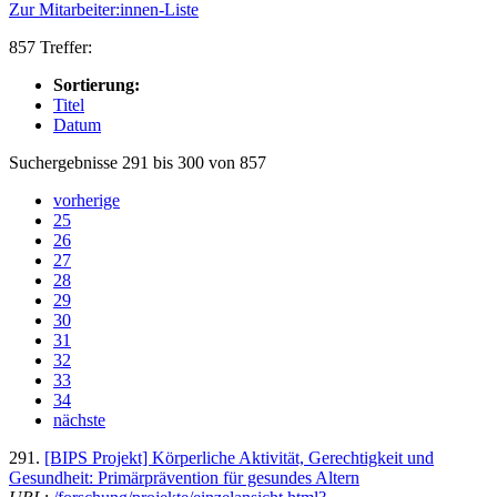
Zur Mitarbeiter:innen-Liste
857 Treffer:
Sortierung:
Titel
Datum
Suchergebnisse 291 bis 300 von 857
vorherige
25
26
27
28
29
30
31
32
33
34
nächste
291.
[BIPS Projekt] Körperliche Aktivität, Gerechtigkeit und
Gesundheit: Primärprävention für gesundes Altern