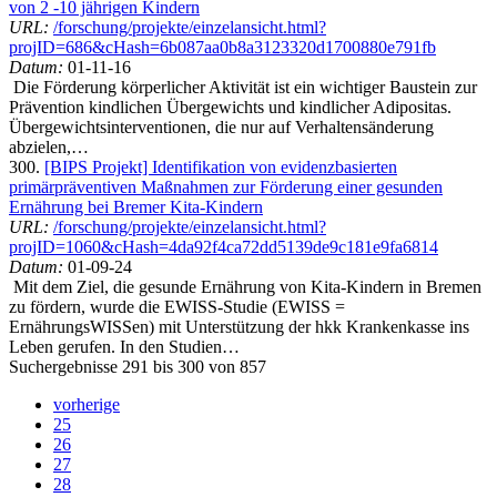
von 2 -10 jährigen Kindern
URL:
/forschung/projekte/einzelansicht.html?
projID=686&cHash=6b087aa0b8a3123320d1700880e791fb
Datum:
01-11-16
Die Förderung körperlicher Aktivität ist ein wichtiger Baustein zur
Prävention kindlichen Übergewichts und kindlicher Adipositas.
Übergewichtsinterventionen, die nur auf Verhaltensänderung
abzielen,…
300.
[BIPS Projekt] Identifikation von evidenzbasierten
primärpräventiven Maßnahmen zur Förderung einer gesunden
Ernährung bei Bremer Kita-Kindern
URL:
/forschung/projekte/einzelansicht.html?
projID=1060&cHash=4da92f4ca72dd5139de9c181e9fa6814
Datum:
01-09-24
Mit dem Ziel, die gesunde Ernährung von Kita-Kindern in Bremen
zu fördern, wurde die EWISS-Studie (EWISS =
ErnährungsWISSen) mit Unterstützung der hkk Krankenkasse ins
Leben gerufen. In den Studien…
Suchergebnisse 291 bis 300 von 857
vorherige
25
26
27
28