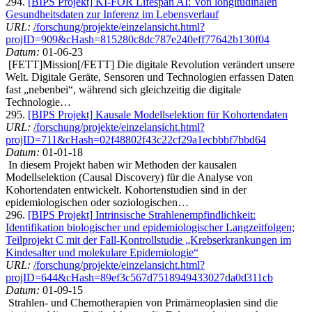
294.
[BIPS Projekt] KI-FOR Lifespan AI: Von longitudinalen
Gesundheitsdaten zur Inferenz im Lebensverlauf
URL:
/forschung/projekte/einzelansicht.html?
projID=909&cHash=815280c8dc787e240eff77642b130f04
Datum:
01-06-23
[FETT]Mission[/FETT] Die digitale Revolution verändert unsere
Welt. Digitale Geräte, Sensoren und Technologien erfassen Daten
fast „nebenbei“, während sich gleichzeitig die digitale
Technologie…
295.
[BIPS Projekt] Kausale Modellselektion für Kohortendaten
URL:
/forschung/projekte/einzelansicht.html?
projID=711&cHash=02f48802f43c22cf29a1ecbbbf7bbd64
Datum:
01-01-18
In diesem Projekt haben wir Methoden der kausalen
Modellselektion (Causal Discovery) für die Analyse von
Kohortendaten entwickelt. Kohortenstudien sind in der
epidemiologischen oder soziologischen…
296.
[BIPS Projekt] Intrinsische Strahlenempfindlichkeit:
Identifikation biologischer und epidemiologischer Langzeitfolgen;
Teilprojekt C mit der Fall-Kontrollstudie „Krebserkrankungen im
Kindesalter und molekulare Epidemiologie“
URL:
/forschung/projekte/einzelansicht.html?
projID=644&cHash=89ef3c567d7518949433027da0d311cb
Datum:
01-09-15
Strahlen- und Chemotherapien von Primärneoplasien sind die