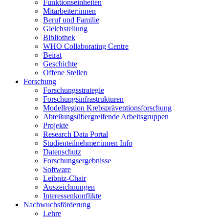
Funktionseinheiten
Mitarbeiter:innen
Beruf und Familie
Gleichstellung
Bibliothek
WHO Collaborating Centre
Beirat
Geschichte
Offene Stellen
Forschung
Forschungsstrategie
Forschungsinfrastrukturen
Modellregion Krebspräventionsforschung
Abteilungsübergreifende Arbeitsgruppen
Projekte
Research Data Portal
Studienteilnehmer:innen Info
Datenschutz
Forschungsergebnisse
Software
Leibniz-Chair
Auszeichnungen
Interessenkonflikte
Nachwuchsförderung
Lehre