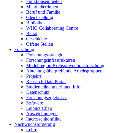
Funktionseinheiten
Mitarbeiter:innen
Beruf und Familie
Gleichstellung
Bibliothek
WHO Collaborating Centre
Beirat
Geschichte
Offene Stellen
Forschung
Forschungsstrategie
Forschungsinfrastrukturen
Modellregion Krebspräventionsforschung
Abteilungsübergreifende Arbeitsgruppen
Projekte
Research Data Portal
Studienteilnehmer:innen Info
Datenschutz
Forschungsergebnisse
Software
Leibniz-Chair
Auszeichnungen
Interessenkonflikte
Nachwuchsförderung
Lehre