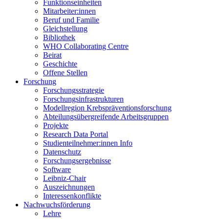
Funktionseinheiten
Mitarbeiter:innen
Beruf und Familie
Gleichstellung
Bibliothek
WHO Collaborating Centre
Beirat
Geschichte
Offene Stellen
Forschung
Forschungsstrategie
Forschungsinfrastrukturen
Modellregion Krebspräventionsforschung
Abteilungsübergreifende Arbeitsgruppen
Projekte
Research Data Portal
Studienteilnehmer:innen Info
Datenschutz
Forschungsergebnisse
Software
Leibniz-Chair
Auszeichnungen
Interessenkonflikte
Nachwuchsförderung
Lehre