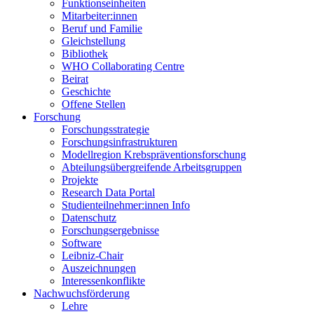
Funktionseinheiten
Mitarbeiter:innen
Beruf und Familie
Gleichstellung
Bibliothek
WHO Collaborating Centre
Beirat
Geschichte
Offene Stellen
Forschung
Forschungsstrategie
Forschungsinfrastrukturen
Modellregion Krebspräventionsforschung
Abteilungsübergreifende Arbeitsgruppen
Projekte
Research Data Portal
Studienteilnehmer:innen Info
Datenschutz
Forschungsergebnisse
Software
Leibniz-Chair
Auszeichnungen
Interessenkonflikte
Nachwuchsförderung
Lehre