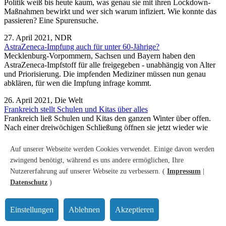
Politik weiß bis heute kaum, was genau sie mit ihren Lockdown-
Maßnahmen bewirkt und wer sich warum infiziert. Wie konnte das
passieren? Eine Spurensuche.
27. April 2021, NDR
AstraZeneca-Impfung auch für unter 60-Jährige?
Mecklenburg-Vorpommern, Sachsen und Bayern haben den
AstraZeneca-Impfstoff für alle freigegeben - unabhängig von Alter
und Priorisierung. Die impfenden Mediziner müssen nun genau
abklären, für wen die Impfung infrage kommt.
26. April 2021, Die Welt
Frankreich stellt Schulen und Kitas über alles
Frankreich ließ Schulen und Kitas den ganzen Winter über offen.
Nach einer dreiwöchigen Schließung öffnen sie jetzt wieder wie
geplant. Mit voller Klassenstärke. Präsident Macron sieht seinen
radikalen Kurs in einer stolzen Tradition des Landes.
Auf unserer Webseite werden Cookies verwendet. Einige davon werden
zwingend benötigt, während es uns andere ermöglichen, Ihre
16. April 2021, Ärzte-Zeitung
Studie zur Zyto-Panscherei bleibt eher vage
Nutzererfahrung auf unserer Webseite zu verbessern. (
Impressum
|
Krebspatienten, die gestreckte Zytostatika aus der „Alten Apotheke
Datenschutz
)
Bottrop“ erhalten hatten, benötigten mehr Infusionen und sind
schneller wieder erkrankt als andere onkologische Patienten. Das
zeigt eine Studie zu dem Fall.
Einstellungen
Ablehnen
Akzeptieren
13. April 2021, WAZ