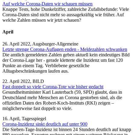
Auf welche Corona-Daten wir schauen müssen
Knappe Tests, hohe Dunkelziffer, zahlreiche Zufallsbefunde: Viele
Corona-Daten sind nicht mehr so aussagekräftig wie früher. Auf
welche Zahlen müssen wir jetzt schauen?
April
26. April 2022, Augsburger-Allgemeine
Letzte strenge Corona-Auflagen enden - Meldezahlen schwanken
Die amtlich gemeldeten Zahlen geben aktuell kein eindeutiges Bild
der Corona-Lage her - gerade kletterte die Inzidenz um fast 120
Punkte an einem Tag. Verbliebene gesetzliche
Alltagsbeschränkungen laufen aus.
22. April 2022, BILD
Fast doppelt so viele Corona-Tote wie bisher gedacht
Gesundheitsminister Karl Lauterbach (59, SPD) glaubt, dass in
Deutschland mehr Menschen an Corona gestorben sind, als die
offiziellen Daten des Robert-Koch-Instituts (RKI) zeigen –
möglicherweise fast doppelt so viele.
16. April, Tagesspiegel
Corona-Inzidenz sinkt deutlich auf unter 900
Die Sieben-Tage-Inzidenz ist binnen 24 Stunden deutlich auf knapp
880 gesunken. Experten rechnen mit einem weiteren Rückgang in