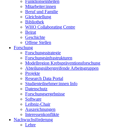
Funktionseinheiten
Mitarbeiter:innen
Beruf und Familie
Gleichstellung
Bibliothek
WHO Collaborating Centre
Beirat
Geschichte
Offene Stellen
Forschung
Forschungsstrategie
Forschungsinfrastrukturen
Modellregion Krebspräventionsforschung
Abteilungsübergreifende Arbeitsgruppen
Projekte
Research Data Portal
Studienteilnehmer:innen Info
Datenschutz
Forschungsergebnisse
Software
Leibniz-Chair
Auszeichnungen
Interessenkonflikte
Nachwuchsförderung
Lehre