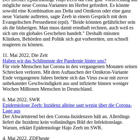
mögliche neue Corona-Varianten im Herbst gefordert. Es könnte
sowohl eine Kombination aus Delta und Omikron oder eine ganz
neue Variante auftreten, sagte Zeeb in einem Gespräch mit dem
Evangelischen Pressedienst (epd). "Beide könnten gefährlicher sein
als die bisherigen. Man muss damit ernsthaft rechnen, auch weil es
sich um ein globales Geschehen handelt." Deshalb müssten
Kliniken, Behörden und Politik sich gut vorbereiten, um schnell
reagieren zu können.
11. Mai 2022, Die Zeit
Haben wir das Schlimmste der Pandemie hinter uns?
Für viele Menschen hat Corona in den vergangenen Monaten seinen
Schrecken verloren. Mit dem Auftauchen der Omikron-Variante
Ende vergangenen Jahres breitete sich das Virus zwar mit zuvor
unbekannter Geschwindigkeit aus und infizierte binnen weniger
Wochen Millionen Menschen in Deutschland.
6. Mai 2022, SWR
Epidemiologe Zeeb: Inzidenz alleine sagt wenig über die Corona-
Lage aus
Der Abwärtstrend bei den Corona-Inzidenzen hält an. Allerdings
liefert die Inzidenz kein vollständiges Bild der Infektionslage.
Warum, erklärt Epidemiologe Hajo Zeeb im SWR.
4. Mai 2022, ZDFheute