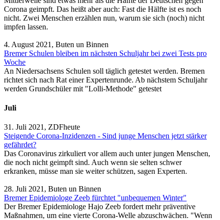
Mittlerweile sind etwas mehr als die Hälfte der Deutschen gegen
Corona geimpft. Das heißt aber auch: Fast die Hälfte ist es noch
nicht. Zwei Menschen erzählen nun, warum sie sich (noch) nicht
impfen lassen.
4. August 2021, Buten un Binnen
Bremer Schulen bleiben im nächsten Schuljahr bei zwei Tests pro
Woche
An Niedersachsens Schulen soll täglich getestet werden. Bremen
richtet sich nach Rat einer Expertenrunde. Ab nächstem Schuljahr
werden Grundschüler mit "Lolli-Methode" getestet
Juli
31. Juli 2021, ZDFheute
Steigende Corona-Inzidenzen - Sind junge Menschen jetzt stärker
gefährdet?
Das Coronavirus zirkuliert vor allem auch unter jungen Menschen,
die noch nicht geimpft sind. Auch wenn sie selten schwer
erkranken, müsse man sie weiter schützen, sagen Experten.
28. Juli 2021, Buten un Binnen
Bremer Epidemiologe Zeeb fürchtet "unbequemen Winter"
Der Bremer Epidemiologe Hajo Zeeb fordert mehr präventive
Maßnahmen, um eine vierte Corona-Welle abzuschwächen. "Wenn