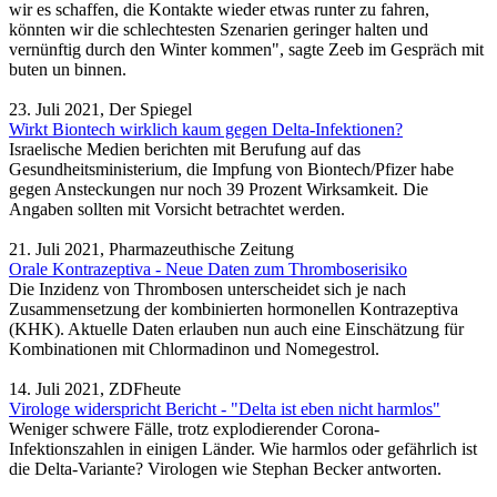
wir es schaffen, die Kontakte wieder etwas runter zu fahren,
könnten wir die schlechtesten Szenarien geringer halten und
vernünftig durch den Winter kommen", sagte Zeeb im Gespräch mit
buten un binnen.
23. Juli 2021, Der Spiegel
Wirkt Biontech wirklich kaum gegen Delta-Infektionen?
Israelische Medien berichten mit Berufung auf das
Gesundheitsministerium, die Impfung von Biontech/Pfizer habe
gegen Ansteckungen nur noch 39 Prozent Wirksamkeit. Die
Angaben sollten mit Vorsicht betrachtet werden.
21. Juli 2021, Pharmazeuthische Zeitung
Orale Kontrazeptiva - Neue Daten zum Thromboserisiko
Die Inzidenz von Thrombosen unterscheidet sich je nach
Zusammensetzung der kombinierten hormonellen Kontrazeptiva
(KHK). Aktuelle Daten erlauben nun auch eine Einschätzung für
Kombinationen mit Chlormadinon und Nomegestrol.
14. Juli 2021, ZDFheute
Virologe widerspricht Bericht - "Delta ist eben nicht harmlos"
Weniger schwere Fälle, trotz explodierender Corona-
Infektionszahlen in einigen Länder. Wie harmlos oder gefährlich ist
die Delta-Variante? Virologen wie Stephan Becker antworten.