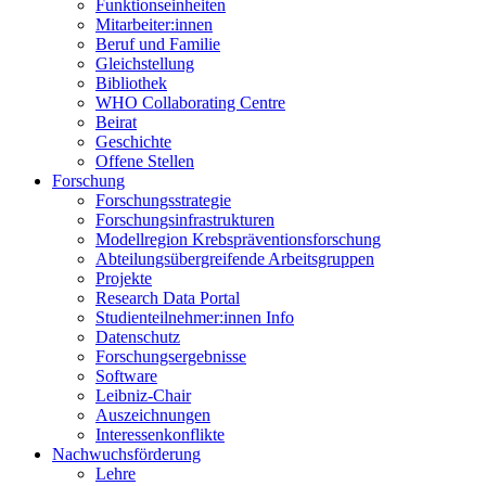
Funktionseinheiten
Mitarbeiter:innen
Beruf und Familie
Gleichstellung
Bibliothek
WHO Collaborating Centre
Beirat
Geschichte
Offene Stellen
Forschung
Forschungsstrategie
Forschungsinfrastrukturen
Modellregion Krebspräventionsforschung
Abteilungsübergreifende Arbeitsgruppen
Projekte
Research Data Portal
Studienteilnehmer:innen Info
Datenschutz
Forschungsergebnisse
Software
Leibniz-Chair
Auszeichnungen
Interessenkonflikte
Nachwuchsförderung
Lehre