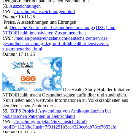
Dengue-Fieber bei pädiatrischen Patienten mit…
53.
Auszeichnungen
URL:
/forschung/auszeichnungen.html
Datum:
19-11-25
Preise, Auszeichnungen und Ehrungen
54.
Deutsche Zentren der Gesundheitsforschung (DZG) und
NFDI4Health intensivieren Zusammenarbeit
URL:
/medien/presse/einzelansicht/deutsche-zentren-der-
gesundheitsforschung-dzg-und-nfdi4health-intensivieren-
zusammenarbeit.html
Datum:
17-11-25
Der Health Study Hub der Initiative
NFDI4Health macht Gesundheitsdaten auffindbar und zugänglich.
Nun fließen auch wertvolle Informationen zu Volkskrankheiten aus
den Deutschen Zentren der…
55.
[BIPS Projekt] Anwendung von Antikoagulanzien bei
pädiatrischen Patienten in Deutschland
URL:
/forschung/projekte/einzelansicht.html?
projID=1123&cHash=7f011251b3ea4320ec6ab78ce7053afe
Datum:
01-11-25