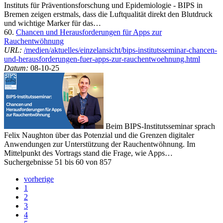
Instituts für Präventionsforschung und Epidemiologie - BIPS in
Bremen zeigen erstmals, dass die Luftqualität direkt den Blutdruck
und wichtige Marker für das…
60.
Chancen und Herausforderungen für Apps zur
Rauchentwöhnung
URL:
/medien/aktuelles/einzelansicht/bips-institutsseminar-chancen-
und-herausforderungen-fuer-apps-zur-rauchentwoehnung.html
Datum:
08-10-25
Beim BIPS-Institutsseminar sprach
Felix Naughton über das Potenzial und die Grenzen digitaler
Anwendungen zur Unterstützung der Rauchentwöhnung. Im
Mittelpunkt des Vortrags stand die Frage, wie Apps…
Suchergebnisse 51 bis 60 von 857
vorherige
1
2
3
4