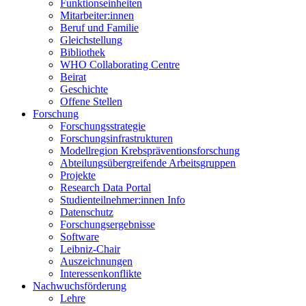
Funktionseinheiten
Mitarbeiter:innen
Beruf und Familie
Gleichstellung
Bibliothek
WHO Collaborating Centre
Beirat
Geschichte
Offene Stellen
Forschung
Forschungsstrategie
Forschungsinfrastrukturen
Modellregion Krebspräventionsforschung
Abteilungsübergreifende Arbeitsgruppen
Projekte
Research Data Portal
Studienteilnehmer:innen Info
Datenschutz
Forschungsergebnisse
Software
Leibniz-Chair
Auszeichnungen
Interessenkonflikte
Nachwuchsförderung
Lehre