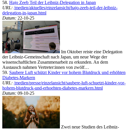
58.
Hajo Zeeb Teil der Leibniz-Delegation in Japan
URL:
/medien/aktuelles/einzelansicht/hajo-zeeb-teil-der-leibniz-
delegation-in-japan.html
Datum:
22-10-25
Im Oktober reiste eine Delegation
der Leibniz-Gemeinschaft nach Japan, um neue Wege der
wissenschaftlichen Zusammenarbeit zu erkunden. An dem
Austausch nahmen Vertreter:innen von zwölf…
59.
Saubere Luft schützt Kinder vor hohem Blutdruck und erhöhten
Diabetes-Markern
URL:
/medien/presse/einzelansicht/saubere-luft-schuetzt-kinder-vor-
hohem-blutdruck-und-erhoehten-diabetes-markern.html
Datum:
09-10-25
Zwei neue Studien des Leibniz-