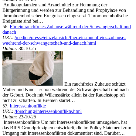
Antikoagulanzien sind Arzneimittel zur Hemmung der
Blutgerinnung und werden zur Behandlung und Prophylaxe von
thromboembolischen Ereignissen eingesetzt. Thromboembolische
Ereignisse sind bei…
56.
Für ein rauchfreies Zuhause während der Schwangerschaft und
danach
URL:
/medien/presse/einzelansicht/fuer-ein-rauchfreies-zuhause-
waehrend-der-schwangerschaft-und-danach.html
Datum:
30-10-25
Ein rauchfreies Zuhause schützt
Mutter und Kind – schon während der Schwangerschaft und nach
der Geburt. Doch mit Willensstärke allein ist der Rauchstopp oft
nicht zu schaffen. In Bremen startet…
57.
Interessenkonflikte
URL:
/forschung/interessenkonflikte.html
Datum:
23-10-25
Interessenkonflikte Um mit Interessenkonflikten umzugehen, hat
das BIPS Grundprinzipien entwickelt, die im Policy Statement zum
Umgang mit Interessenkonflikten dokumentiert sind. Darüber…