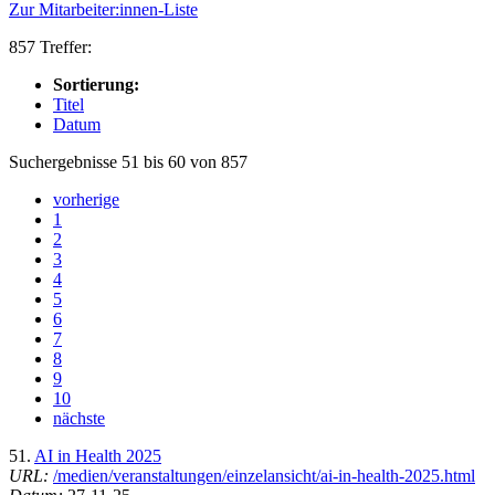
Zur Mitarbeiter:innen-Liste
857 Treffer:
Sortierung:
Titel
Datum
Suchergebnisse 51 bis 60 von 857
vorherige
1
2
3
4
5
6
7
8
9
10
nächste
51.
AI in Health 2025
URL:
/medien/veranstaltungen/einzelansicht/ai-in-health-2025.html