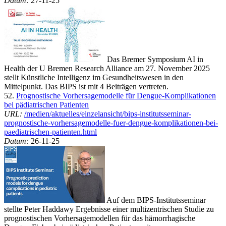
Datum:
27-11-25
Das Bremer Symposium AI in
Health der U Bremen Research Alliance am 27. November 2025
stellt Künstliche Intelligenz im Gesundheitswesen in den
Mittelpunkt. Das BIPS ist mit 4 Beiträgen vertreten.
52.
Prognostische Vorhersagemodelle für Dengue-Komplikationen
bei pädiatrischen Patienten
URL:
/medien/aktuelles/einzelansicht/bips-institutsseminar-
prognostische-vorhersagemodelle-fuer-dengue-komplikationen-bei-
paediatrischen-patienten.html
Datum:
26-11-25
Auf dem BIPS-Institutsseminar
stellte Peter Haddawy Ergebnisse einer multizentrischen Studie zu
prognostischen Vorhersagemodellen für das hämorrhagische