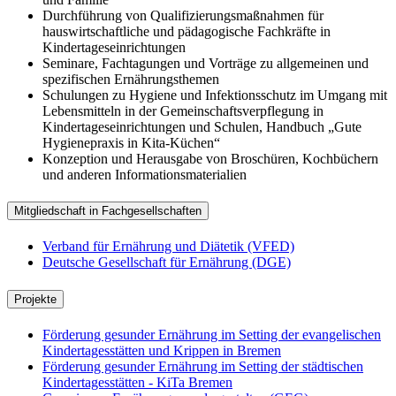
Durchführung von Qualifizierungsmaßnahmen für
hauswirtschaftliche und pädagogische Fachkräfte in
Kindertageseinrichtungen
Seminare, Fachtagungen und Vorträge zu allgemeinen und
spezifischen Ernährungsthemen
Schulungen zu Hygiene und Infektionsschutz im Umgang mit
Lebensmitteln in der Gemeinschaftsverpflegung in
Kindertageseinrichtungen und Schulen, Handbuch „Gute
Hygienepraxis in Kita-Küchen“
Konzeption und Herausgabe von Broschüren, Kochbüchern
und anderen Informationsmaterialien
Mitgliedschaft in Fachgesellschaften
Verband für Ernährung und Diätetik (VFED)
Deutsche Gesellschaft für Ernährung (DGE)
Projekte
Förderung gesunder Ernährung im Setting der evangelischen
Kindertagesstätten und Krippen in Bremen
Förderung gesunder Ernährung im Setting der städtischen
Kindertagesstätten - KiTa Bremen