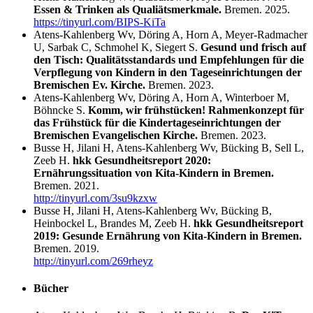
Essen & Trinken als Qualiätsmerkmale.
Bremen. 2025.
https://tinyurl.com/BIPS-KiTa
Atens-Kahlenberg Wv, Döring A, Horn A, Meyer-Radmacher
U, Sarbak C, Schmohel K, Siegert S.
Gesund und frisch auf
den Tisch: Qualitätsstandards und Empfehlungen für die
Verpflegung von Kindern in den Tageseinrichtungen der
Bremischen Ev. Kirche.
Bremen. 2023.
Atens-Kahlenberg Wv, Döring A, Horn A, Winterboer M,
Böhncke S.
Komm, wir frühstücken! Rahmenkonzept für
das Frühstück für die Kindertageseinrichtungen der
Bremischen Evangelischen Kirche.
Bremen. 2023.
Busse H, Jilani H, Atens-Kahlenberg Wv, Bücking B, Sell L,
Zeeb H.
hkk Gesundheitsreport 2020:
Ernährungssituation von Kita-Kindern in Bremen.
Bremen. 2021.
http://tinyurl.com/3su9kzxw
Busse H, Jilani H, Atens-Kahlenberg Wv, Bücking B,
Heinbockel L, Brandes M, Zeeb H.
hkk Gesundheitsreport
2019: Gesunde Ernährung von Kita-Kindern in Bremen.
Bremen. 2019.
http://tinyurl.com/269rheyz
Bücher