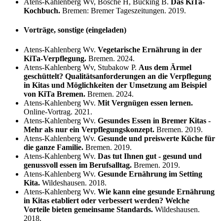
Atens-Kahlenberg Wv, Bosche H, Bücking B.
Das KiTa-
Kochbuch.
Bremen: Bremer Tageszeitungen. 2019.
Vorträge, sonstige (eingeladen)
Atens-Kahlenberg Wv.
Vegetarische Ernährung in der
KiTa-Verpflegung.
Bremen. 2024.
Atens-Kahlenberg Wv, Stubakow P.
Aus dem Ärmel
geschüttelt? Qualitätsanforderungen an die Verpflegung
in Kitas und Möglichkeiten der Umsetzung am Beispiel
von KiTa Bremen.
Bremen. 2024.
Atens-Kahlenberg Wv.
Mit Vergnügen essen lernen.
Online-Vortrag. 2021.
Atens-Kahlenberg Wv.
Gesundes Essen in Bremer Kitas -
Mehr als nur ein Verpflegungskonzept.
Bremen. 2019.
Atens-Kahlenberg Wv.
Gesunde und preiswerte Küche für
die ganze Familie.
Bremen. 2019.
Atens-Kahlenberg Wv.
Das tut Ihnen gut - gesund und
genussvoll essen im Berufsalltag.
Bremen. 2019.
Atens-Kahlenberg Wv.
Gesunde Ernährung im Setting
Kita.
Wildeshausen. 2018.
Atens-Kahlenberg Wv.
Wie kann eine gesunde Ernährung
in Kitas etabliert oder verbessert werden? Welche
Vorteile bieten gemeinsame Standards.
Wildeshausen.
2018.