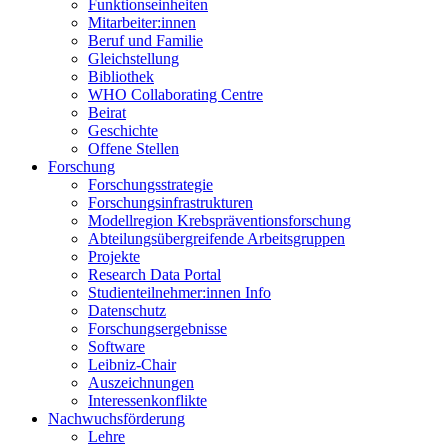
Funktionseinheiten
Mitarbeiter:innen
Beruf und Familie
Gleichstellung
Bibliothek
WHO Collaborating Centre
Beirat
Geschichte
Offene Stellen
Forschung
Forschungsstrategie
Forschungsinfrastrukturen
Modellregion Krebspräventionsforschung
Abteilungsübergreifende Arbeitsgruppen
Projekte
Research Data Portal
Studienteilnehmer:innen Info
Datenschutz
Forschungsergebnisse
Software
Leibniz-Chair
Auszeichnungen
Interessenkonflikte
Nachwuchsförderung
Lehre