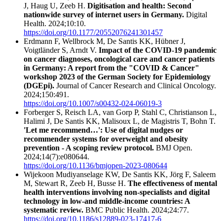
J, Haug U, Zeeb H.
Digitisation and health: Second
nationwide survey of internet users in Germany.
Digital
Health. 2024;10:10.
https://doi.org/10.1177/20552076241301457
Erdmann F, Wellbrock M, De Santis KK, Hübner J,
Voigtländer S, Arndt V.
Impact of the COVID-19 pandemic
on cancer diagnoses, oncological care and cancer patients
in Germany: A report from the "COVID & Cancer"
workshop 2023 of the German Society for Epidemiology
(DGEpi).
Journal of Cancer Research and Clinical Oncology.
2024;150:491.
https://doi.org/10.1007/s00432-024-06019-3
Forberger S, Reisch LA, van Gorp P, Stahl C, Christianson L,
Halimi J, De Santis KK, Malisoux L, de Magistris T, Bohn T.
'Let me recommend…': Use of digital nudges or
recommender systems for overweight and obesity
prevention - A scoping review protocol.
BMJ Open.
2024;14(7):e080644.
https://doi.org/10.1136/bmjopen-2023-080644
Wijekoon Mudiyanselage KW, De Santis KK, Jörg F, Saleem
M, Stewart R, Zeeb H, Busse H.
The effectiveness of mental
health interventions involving non-specialists and digital
technology in low-and middle-income countries: A
systematic review.
BMC Public Health. 2024;24:77.
https://doi.org/10.1186/s12889-023-17417-6