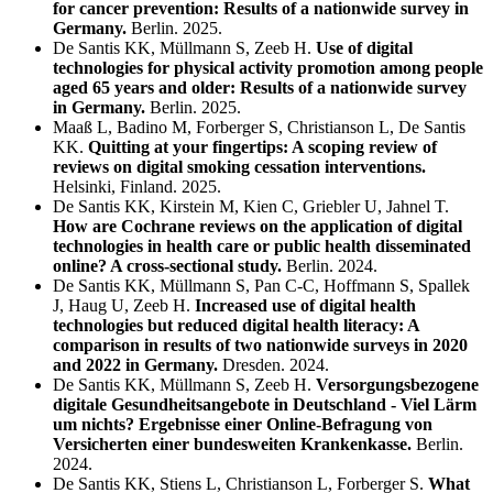
for cancer prevention: Results of a nationwide survey in
Germany.
Berlin. 2025.
De Santis KK, Müllmann S, Zeeb H.
Use of digital
technologies for physical activity promotion among people
aged 65 years and older: Results of a nationwide survey
in Germany.
Berlin. 2025.
Maaß L, Badino M, Forberger S, Christianson L, De Santis
KK.
Quitting at your fingertips: A scoping review of
reviews on digital smoking cessation interventions.
Helsinki, Finland. 2025.
De Santis KK, Kirstein M, Kien C, Griebler U, Jahnel T.
How are Cochrane reviews on the application of digital
technologies in health care or public health disseminated
online? A cross-sectional study.
Berlin. 2024.
De Santis KK, Müllmann S, Pan C-C, Hoffmann S, Spallek
J, Haug U, Zeeb H.
Increased use of digital health
technologies but reduced digital health literacy: A
comparison in results of two nationwide surveys in 2020
and 2022 in Germany.
Dresden. 2024.
De Santis KK, Müllmann S, Zeeb H.
Versorgungsbezogene
digitale Gesundheitsangebote in Deutschland - Viel Lärm
um nichts? Ergebnisse einer Online-Befragung von
Versicherten einer bundesweiten Krankenkasse.
Berlin.
2024.
De Santis KK, Stiens L, Christianson L, Forberger S.
What