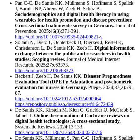
Pan C-C, De Santis KK, Müllmann S, Hoffmann S, Spallek
J, Barnils NP, Ahrens W, Zeeb H, Schüz B.
Sociodemographics and digital health literacy in using
wearables for health promotion and disease prevention:
Cross-sectional nationwide survey in Germany.
Journal of
Prevention. 2025;46(3):371-391.
https://doi.org/10.1007/s10935-024-00821-y
Soltani N, Dietz T, Ochterbeck D, Dierkes J, Restel K,
Christianson L, De Santis KK, Zeeb H.
Digital information
exchange between the public and researchers in health
studies: Scoping review.
Journal of Medical Internet
Research. 2025;27:e63373.
https://doi.org/10.2196/63373
Beckert J, Zeeb H, De Santis KK.
Disaster Preparedness
Evaluation Tool (DPET): Adaptation and psychometric
evaluation for nurses in Germany.
Pflege. 2024;37(2):79-
87.
https://doi.org/10.1024/1012-5302/a000964
https://repository.publisso.de/resource/frl:6472439
De Santis KK, Kirstein M, Kien C, Griebler U, McCrabb S,
Jahnel T.
Online dissemination of Cochrane reviews on
digital health technologies: A cross-sectional study.
Systematic Reviews. 2024;13:133.
https://doi.org/10.1186/s13643-024-02557-6
De Santis KK, Müllmann S, Pan C-C, Hoffmann S, Spallek