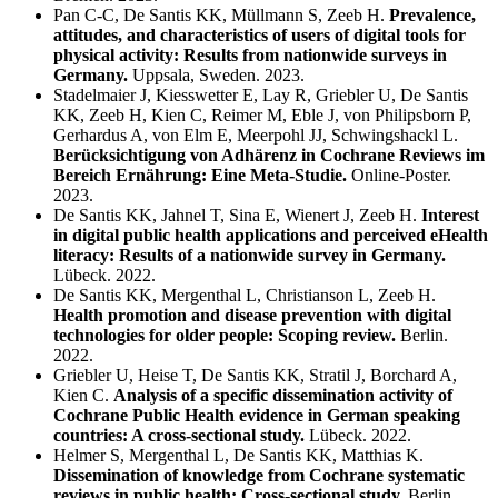
Pan C-C, De Santis KK, Müllmann S, Zeeb H.
Prevalence,
attitudes, and characteristics of users of digital tools for
physical activity: Results from nationwide surveys in
Germany.
Uppsala, Sweden. 2023.
Stadelmaier J, Kiesswetter E, Lay R, Griebler U, De Santis
KK, Zeeb H, Kien C, Reimer M, Eble J, von Philipsborn P,
Gerhardus A, von Elm E, Meerpohl JJ, Schwingshackl L.
Berücksichtigung von Adhärenz in Cochrane Reviews im
Bereich Ernährung: Eine Meta-Studie.
Online-Poster.
2023.
De Santis KK, Jahnel T, Sina E, Wienert J, Zeeb H.
Interest
in digital public health applications and perceived eHealth
literacy: Results of a nationwide survey in Germany.
Lübeck. 2022.
De Santis KK, Mergenthal L, Christianson L, Zeeb H.
Health promotion and disease prevention with digital
technologies for older people: Scoping review.
Berlin.
2022.
Griebler U, Heise T, De Santis KK, Stratil J, Borchard A,
Kien C.
Analysis of a specific dissemination activity of
Cochrane Public Health evidence in German speaking
countries: A cross-sectional study.
Lübeck. 2022.
Helmer S, Mergenthal L, De Santis KK, Matthias K.
Dissemination of knowledge from Cochrane systematic
reviews in public health: Cross-sectional study.
Berlin.