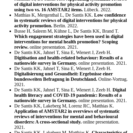
of digital interventions for physical activity promotion
using two vs. 16 AMSTAR2 items.
Lübeck. 2022.
Matthias K, Mergenthal L, De Santis KK.
Low confidence
in systematic reviews of digital interventions for physical
activity promotion.
Berlin. 2022.
Busse H, Saleem M, Kühne L, De Santis KK, Brand T.
Which engagement strategies have been used in digital
interventions for mental health promotion? Scoping
review.
online presentation. 2021.
De Santis KK, Jahnel T, Sina E, Wienert J, Zeeb H.
Digitisation and health-related behaviour: Results of a
nationwide survey in Germany.
online presentation. 2021.
De Santis KK, Jahnel T, Sina E, Wienert J, Zeeb H.
Digitalisierung und Gesundheit: Ergebnisse einer
bundesweiten Befragung in Deutschland.
Online-Vortrag.
2021.
De Santis KK, Jahnel T, Sina E, Wienert J, Zeeb H.
Digital
health literacy and COVID-19 pandemic: Results of a
nationwide survey in Germany.
online presentation. 2021.
De Santis KK, Lakeberg M, Lorenz RC, Matthias K.
Application of AMSTAR2 in overviews of systematic
reviews of interventions for mental and behavioural
disorders: A cross-sectional study.
online presentation.
2021.
De Santis KK, Lakeberg M, Matthias K.
Characteristics of