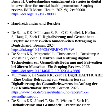
Busse H.
Understanding engagement strategies in digital
interventions for mental health promotion: Scoping
review.
JMIR Mental Health. 2021;8(12):e30000.
https://doi.org/10.2196/30000
Handreichungen und Berichte
De Santis KK, Müllmann S, Pan C-C, Spallek J, Hoffmann
S, Haug U, Zeeb H.
Digitalisierung und Gesundheit:
Ergebnisse einer zweiten bundesweiten Befragung in
Deutschland.
Bremen. 2024.
https://doi.org/10.17605/OSF.IO/XFV8W
De Santis KK, Mergenthal L, Christianson L, Busskamp A,
Vonstein C, Zeeb H.
Nutzen und Nutzung digitaler
Technologien zur Gesundheitsförderung und Prävention
bei älteren Menschen: Ein Scoping-Review.
2023.
https://doi.org/10.13140/RG.2.2.32031.43686
Müllmann S, De Santis KK, Zeeb H.
DigitHEALTHCARE
- Eine Online-Befragung von Versicherten zur
Digitalisierung des Gesundheitswesens im Auftrag der
hkk Krankenkasse Bremen.
Bremen. 2023.
https://www.hkk.de/presse/studien-und-reports/hkk-
gesundheitsreport
De Santis KK, Jahnel T, Sina E, Wienert J, Zeeb H.
Digitalisierung und Gesundheit: Ergebnisse einer