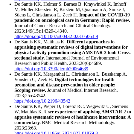
De Santis KK, Helmer S, Barnes B, Kraywinkel K, Imhoff
M, Müller-Eberstein R, Kirstein M, Quatmann A, Simke J,
Stiens L, Christianson L, Zeeb H.
Impact of the COVID-19
pandemic on oncological care in Germany: Rapid review.
Journal of Cancer Research and Clinical Oncology.
2023;149(15):14329-14340.
https://doi.org/10.1007/s00432-023-05063-9
De Santis KK, Matthias K.
Different approaches to
appraising systematic reviews of digital interventions for
physical activity promotion using AMSTAR 2 tool: Cross-
sectional study.
International Journal of Environmental
Research and Public Health. 2023;20(6):4689.
https://doi.org/10.3390/ijerph20064689
De Santis KK, Mergenthal L, Christianson L, Busskamp A,
Vonstein C, Zeeb H.
Digital technologies for health
promotion and disease prevention in older people:
Scoping review.
Journal of Medical Internet Research.
2023;25:e43542.
https://doi.org/10.2196/43542
De Santis KK, Pieper D, Lorenz RC, Wegewitz U, Siemens
W, Matthias K.
User experience of applying AMSTAR 2 to
appraise systematic reviews of healthcare interventions: A
commentary.
BMC Medical Research Methodology.
2023;23:63.
https://doi.org/10.1186/s12874-023-01879-8