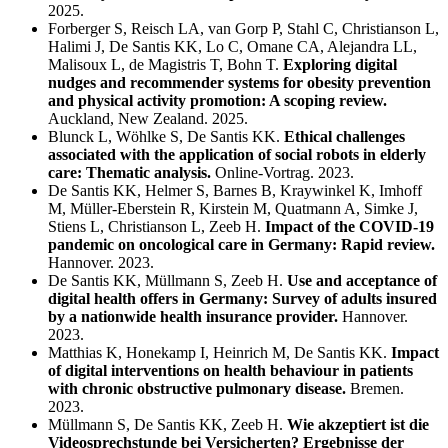
2025.
Forberger S, Reisch LA, van Gorp P, Stahl C, Christianson L,
Halimi J, De Santis KK, Lo C, Omane CA, Alejandra LL,
Malisoux L, de Magistris T, Bohn T.
Exploring digital
nudges and recommender systems for obesity prevention
and physical activity promotion: A scoping review.
Auckland, New Zealand. 2025.
Blunck L, Wöhlke S, De Santis KK.
Ethical challenges
associated with the application of social robots in elderly
care: Thematic analysis.
Online-Vortrag. 2023.
De Santis KK, Helmer S, Barnes B, Kraywinkel K, Imhoff
M, Müller-Eberstein R, Kirstein M, Quatmann A, Simke J,
Stiens L, Christianson L, Zeeb H.
Impact of the COVID-19
pandemic on oncological care in Germany: Rapid review.
Hannover. 2023.
De Santis KK, Müllmann S, Zeeb H.
Use and acceptance of
digital health offers in Germany: Survey of adults insured
by a nationwide health insurance provider.
Hannover.
2023.
Matthias K, Honekamp I, Heinrich M, De Santis KK.
Impact
of digital interventions on health behaviour in patients
with chronic obstructive pulmonary disease.
Bremen.
2023.
Müllmann S, De Santis KK, Zeeb H.
Wie akzeptiert ist die
Videosprechstunde bei Versicherten? Ergebnisse der