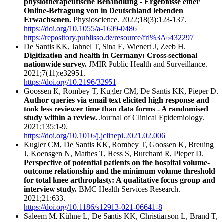
physiotherapeutische Behandlung - Ergebnisse einer
Online-Befragung von in Deutschland lebenden
Erwachsenen.
Physioscience. 2022;18(3):128-137.
https://doi.org/10.1055/a-1609-0486
https://repository.publisso.de/resource/frl%3A6432297
De Santis KK, Jahnel T, Sina E, Wienert J, Zeeb H.
Digitization and health in Germany: Cross-sectional
nationwide survey.
JMIR Public Health and Surveillance.
2021;7(11):e32951.
https://doi.org/10.2196/32951
Goossen K, Rombey T, Kugler CM, De Santis KK, Pieper D.
Author queries via email text elicited high response and
took less reviewer time than data forms - A randomised
study within a review.
Journal of Clinical Epidemiology.
2021;135:1-9.
https://doi.org/10.1016/j.jclinepi.2021.02.006
Kugler CM, De Santis KK, Rombey T, Goossen K, Breuing
J, Koensgen N, Mathes T, Hess S, Burchard R, Pieper D.
Perspective of potential patients on the hospital volume-
outcome relationship and the minimum volume threshold
for total knee arthroplasty: A qualitative focus group and
interview study.
BMC Health Services Research.
2021;21:633.
https://doi.org/10.1186/s12913-021-06641-8
Saleem M, Kühne L, De Santis KK, Christianson L, Brand T,