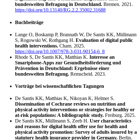
bundesweiten Befragung in Deutschland.
Bremen. 2021.
https://doi.org/10.13140/RG.2.2.35002.31688
Buchbeiträge
Lange O, Boskamp P, Brannath W, De Santis KK, Müllmann
S, Rogowski W, Rothgang H.
Evaluation of digital public
health interventions.
Cham. 2025.
https://doi.org/10.1007/978-3-031-90154-6_8
Rhode S, De Santis KK, Matthias K.
Interesse an
Smartphone-Apps zur Gesundheitsförderung und
Prävention in Deutschland: Ergebnisse einer
bundesweiten Befragung.
Remscheid. 2023.
Vorträge bei wissenschaftlichen Tagungen
De Santis KK, Matthias K, Nikoyan K, Helmer S.
Dissemination of Cochrane reviews on nutrition and
physical activity interventions or strategies for healthy or
at-risk populations: A bibliographic study.
Freiburg. 2025.
De Santis KK, Müllmann S, Zeeb H.
User characteristics
and reasons for digital health offer use for health and
physical activity promotion: Survey of adults insured by a
statutory health insurance provider in Germany.
Berlin.