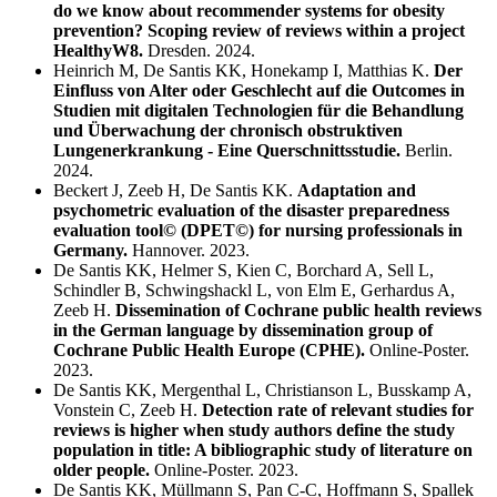
do we know about recommender systems for obesity
prevention? Scoping review of reviews within a project
HealthyW8.
Dresden. 2024.
Heinrich M, De Santis KK, Honekamp I, Matthias K.
Der
Einfluss von Alter oder Geschlecht auf die Outcomes in
Studien mit digitalen Technologien für die Behandlung
und Überwachung der chronisch obstruktiven
Lungenerkrankung - Eine Querschnittsstudie.
Berlin.
2024.
Beckert J, Zeeb H, De Santis KK.
Adaptation and
psychometric evaluation of the disaster preparedness
evaluation tool© (DPET©) for nursing professionals in
Germany.
Hannover. 2023.
De Santis KK, Helmer S, Kien C, Borchard A, Sell L,
Schindler B, Schwingshackl L, von Elm E, Gerhardus A,
Zeeb H.
Dissemination of Cochrane public health reviews
in the German language by dissemination group of
Cochrane Public Health Europe (CPHE).
Online-Poster.
2023.
De Santis KK, Mergenthal L, Christianson L, Busskamp A,
Vonstein C, Zeeb H.
Detection rate of relevant studies for
reviews is higher when study authors define the study
population in title: A bibliographic study of literature on
older people.
Online-Poster. 2023.
De Santis KK, Müllmann S, Pan C-C, Hoffmann S, Spallek