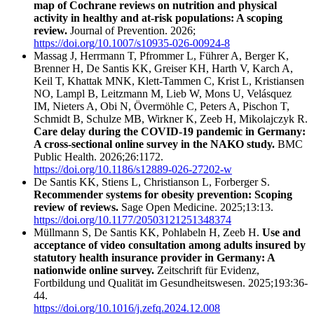
map of Cochrane reviews on nutrition and physical
activity in healthy and at-risk populations: A scoping
review.
Journal of Prevention. 2026;
https://doi.org/10.1007/s10935-026-00924-8
Massag J, Herrmann T, Pfrommer L, Führer A, Berger K,
Brenner H, De Santis KK, Greiser KH, Harth V, Karch A,
Keil T, Khattak MNK, Klett-Tammen C, Krist L, Kristiansen
NO, Lampl B, Leitzmann M, Lieb W, Mons U, Velásquez
IM, Nieters A, Obi N, Övermöhle C, Peters A, Pischon T,
Schmidt B, Schulze MB, Wirkner K, Zeeb H, Mikolajczyk R.
Care delay during the COVID-19 pandemic in Germany:
A cross-sectional online survey in the NAKO study.
BMC
Public Health. 2026;26:1172.
https://doi.org/10.1186/s12889-026-27202-w
De Santis KK, Stiens L, Christianson L, Forberger S.
Recommender systems for obesity prevention: Scoping
review of reviews.
Sage Open Medicine. 2025;13:13.
https://doi.org/10.1177/20503121251348374
Müllmann S, De Santis KK, Pohlabeln H, Zeeb H.
Use and
acceptance of video consultation among adults insured by
statutory health insurance provider in Germany: A
nationwide online survey.
Zeitschrift für Evidenz,
Fortbildung und Qualität im Gesundheitswesen. 2025;193:36-
44.
https://doi.org/10.1016/j.zefq.2024.12.008