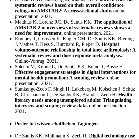
systematic reviews based on their overall confidence
ratings on AMSTAR2: A cross-sectional study.
online
presentation. 2021.
Matthias K, Lorenz RC, De Santis KK.
The application of
AMSTAR 2 in overviews of systematic reviews shows a
need for improvement.
online presentation. 2021.
Rombey T, Goossen K, Kugler CM, De Santis KK, Breuing
J, Mathes T, Hess S, Burchard R, Pieper D.
Hospital
volume-outcome relationship in total knee arthroplasty: A
systematic review and dose-response meta-analysis.
Online-Vortrag. 2021.
Saleem M, Kühne L, De Santis KK, Brand T, Busse H.
Effective engagement strategies in digital interventions for
mental health promotion: A scoping review.
online
presentation. 2021.
Samkange-Zeeb F, Singh H, Lakeberg M, Kolschen J, Schüz
B, Christianson L, De Santis KK, Brand T, Zeeb H.
Health
literacy needs among unemployed adults: Triangulating
interview and scoping review data.
online presentation.
2021.
Poster bei wissenschaftlichen Tagungen
De Santis KK, Müllmann S, Zeeb H.
Digital technology use