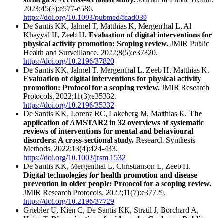
2023;45(3):e577-e586.
https://doi.org/10.1093/pubmed/fdad039
De Santis KK, Jahnel T, Matthias K, Mergenthal L, Al
Khayyal H, Zeeb H.
Evaluation of digital interventions for
physical activity promotion: Scoping review.
JMIR Public
Health and Surveillance. 2022;8(5):e37820.
https://doi.org/10.2196/37820
De Santis KK, Jahnel T, Mergenthal L, Zeeb H, Matthias K.
Evaluation of digital interventions for physical activity
promotion: Protocol for a scoping review.
JMIR Research
Protocols. 2022;11(3):e35332.
https://doi.org/10.2196/35332
De Santis KK, Lorenz RC, Lakeberg M, Matthias K.
The
application of AMSTAR2 in 32 overviews of systematic
reviews of interventions for mental and behavioural
disorders: A cross-sectional study.
Research Synthesis
Methods. 2022;13(4):424-433.
https://doi.org/10.1002/jrsm.1532
De Santis KK, Mergenthal L, Christianson L, Zeeb H.
Digital technologies for health promotion and disease
prevention in older people: Protocol for a scoping review.
JMIR Research Protocols. 2022;11(7):e37729.
https://doi.org/10.2196/37729
Griebler U, Kien C, De Santis KK, Stratil J, Borchard A,