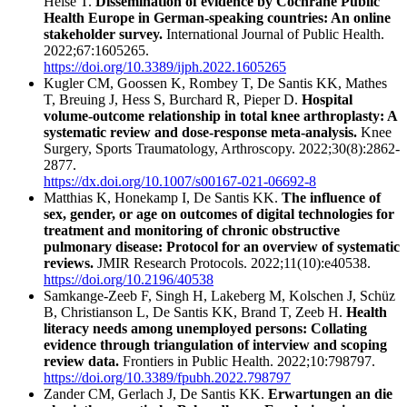
Heise T.
Dissemination of evidence by Cochrane Public
Health Europe in German-speaking countries: An online
stakeholder survey.
International Journal of Public Health.
2022;67:1605265.
https://doi.org/10.3389/ijph.2022.1605265
Kugler CM, Goossen K, Rombey T, De Santis KK, Mathes
T, Breuing J, Hess S, Burchard R, Pieper D.
Hospital
volume-outcome relationship in total knee arthroplasty: A
systematic review and dose-response meta-analysis.
Knee
Surgery, Sports Traumatology, Arthroscopy. 2022;30(8):2862-
2877.
https://dx.doi.org/10.1007/s00167-021-06692-8
Matthias K, Honekamp I, De Santis KK.
The influence of
sex, gender, or age on outcomes of digital technologies for
treatment and monitoring of chronic obstructive
pulmonary disease: Protocol for an overview of systematic
reviews.
JMIR Research Protocols. 2022;11(10):e40538.
https://doi.org/10.2196/40538
Samkange-Zeeb F, Singh H, Lakeberg M, Kolschen J, Schüz
B, Christianson L, De Santis KK, Brand T, Zeeb H.
Health
literacy needs among unemployed persons: Collating
evidence through triangulation of interview and scoping
review data.
Frontiers in Public Health. 2022;10:798797.
https://doi.org/10.3389/fpubh.2022.798797
Zander CM, Gerlach J, De Santis KK.
Erwartungen an die