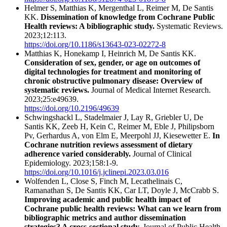
Helmer S, Matthias K, Mergenthal L, Reimer M, De Santis
KK.
Dissemination of knowledge from Cochrane Public
Health reviews: A bibliographic study.
Systematic Reviews.
2023;12:113.
https://doi.org/10.1186/s13643-023-02272-8
Matthias K, Honekamp I, Heinrich M, De Santis KK.
Consideration of sex, gender, or age on outcomes of
digital technologies for treatment and monitoring of
chronic obstructive pulmonary disease: Overview of
systematic reviews.
Journal of Medical Internet Research.
2023;25:e49639.
https://doi.org/10.2196/49639
Schwingshackl L, Stadelmaier J, Lay R, Griebler U, De
Santis KK, Zeeb H, Kein C, Reimer M, Eble J, Philipsborn
Pv, Gerhardus A, von Elm E, Meerpohl JJ, Kiesewetter E.
In
Cochrane nutrition reviews assessment of dietary
adherence varied considerably.
Journal of Clinical
Epidemiology. 2023;158:1-9.
https://doi.org/10.1016/j.jclinepi.2023.03.016
Wolfenden L, Close S, Finch M, Lecathelinais C,
Ramanathan S, De Santis KK, Car LT, Doyle J, McCrabb S.
Improving academic and public health impact of
Cochrane public health reviews: What can we learn from
bibliographic metrics and author dissemination
strategies? A cross-sectional study.
Journal of Public Health.