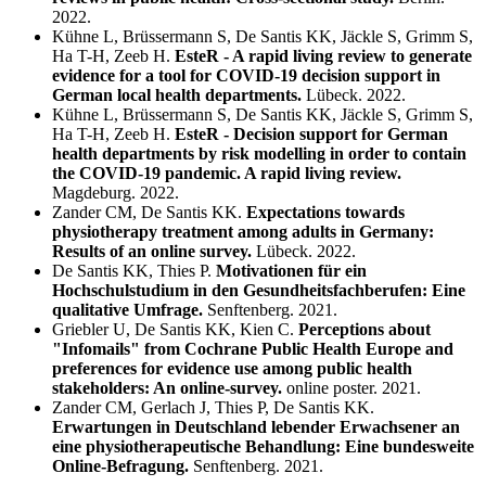
2022.
Kühne L, Brüssermann S, De Santis KK, Jäckle S, Grimm S,
Ha T-H, Zeeb H.
EsteR - A rapid living review to generate
evidence for a tool for COVID-19 decision support in
German local health departments.
Lübeck. 2022.
Kühne L, Brüssermann S, De Santis KK, Jäckle S, Grimm S,
Ha T-H, Zeeb H.
EsteR - Decision support for German
health departments by risk modelling in order to contain
the COVID-19 pandemic. A rapid living review.
Magdeburg. 2022.
Zander CM, De Santis KK.
Expectations towards
physiotherapy treatment among adults in Germany:
Results of an online survey.
Lübeck. 2022.
De Santis KK, Thies P.
Motivationen für ein
Hochschulstudium in den Gesundheitsfachberufen: Eine
qualitative Umfrage.
Senftenberg. 2021.
Griebler U, De Santis KK, Kien C.
Perceptions about
"Infomails" from Cochrane Public Health Europe and
preferences for evidence use among public health
stakeholders: An online-survey.
online poster. 2021.
Zander CM, Gerlach J, Thies P, De Santis KK.
Erwartungen in Deutschland lebender Erwachsener an
eine physiotherapeutische Behandlung: Eine bundesweite
Online-Befragung.
Senftenberg. 2021.