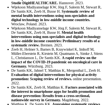
Studie DigitHEALTHCARE.
Hannover. 2023.
Wijekoon Mudiyanselage KW, Jörg F, Saleem M, Stewart R,
De Santis KK, Zeeb H, Busse H.
Systematic review of
mental health interventions using non-specialists and
digital technology in low-middle income countries.
Wroclaw, Poland. 2023.
Wijekoon Mudiyanselage KW, Jörg F, Saleem M, Stewart R,
De Santis KK, Zeeb H, Busse H.
Mental health
interventions using non-specialists and digital technology
in low-middle income countries: Preliminary results of a
systematic review.
Bremen. 2023.
Zeeb H, Helmer S, Barnes B, Kraywinkel K, Imhoff M,
Müller-Eberstein R, Kirstein M, Quatmann A, Simke J, Stiens
L, Christianson L, De Santis KK.
A rapid review on the
impact of the COVID-19 pandemic on oncological care in
Germany.
Würzburg. 2023.
De Santis KK, Jahnel T, Matthias K, Mergenthal L, Zeeb H.
Evaluation of digital interventions for physical activity
promotion: Scoping review of reviews.
online presentation.
2022.
De Santis KK, Zeeb H, Matthias K.
Factors associated with
the interest in smartphone apps for health promotion and
disease prevention: Results from a cross-sectional,
nationwide survey in Germany.
Magdeburg. 2022.
Matthias K, De Santis KK.
Appraising systematic reviews