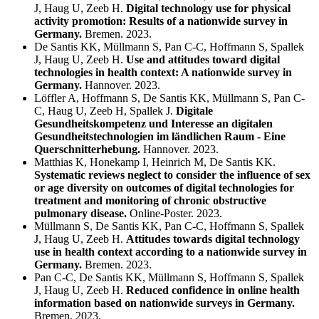
J, Haug U, Zeeb H.
Digital technology use for physical
activity promotion: Results of a nationwide survey in
Germany.
Bremen. 2023.
De Santis KK, Müllmann S, Pan C-C, Hoffmann S, Spallek
J, Haug U, Zeeb H.
Use and attitudes toward digital
technologies in health context: A nationwide survey in
Germany.
Hannover. 2023.
Löffler A, Hoffmann S, De Santis KK, Müllmann S, Pan C-
C, Haug U, Zeeb H, Spallek J.
Digitale
Gesundheitskompetenz und Interesse an digitalen
Gesundheitstechnologien im ländlichen Raum - Eine
Querschnitterhebung.
Hannover. 2023.
Matthias K, Honekamp I, Heinrich M, De Santis KK.
Systematic reviews neglect to consider the influence of sex
or age diversity on outcomes of digital technologies for
treatment and monitoring of chronic obstructive
pulmonary disease.
Online-Poster. 2023.
Müllmann S, De Santis KK, Pan C-C, Hoffmann S, Spallek
J, Haug U, Zeeb H.
Attitudes towards digital technology
use in health context according to a nationwide survey in
Germany.
Bremen. 2023.
Pan C-C, De Santis KK, Müllmann S, Hoffmann S, Spallek
J, Haug U, Zeeb H.
Reduced confidence in online health
information based on nationwide surveys in Germany.
Bremen. 2023.