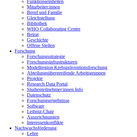
Funktionseinheiten
Mitarbeiter:innen
Beruf und Familie
Gleichstellung
Bibliothek
WHO Collaborating Centre
Beirat
Geschichte
Offene Stellen
Forschung
Forschungsstrategie
Forschungsinfrastrukturen
Modellregion Krebspräventionsforschung
Abteilungsübergreifende Arbeitsgruppen
Projekte
Research Data Portal
Studienteilnehmer:innen Info
Datenschutz
Forschungsergebnisse
Software
Leibniz-Chair
Auszeichnungen
Interessenkonflikte
Nachwuchsförderung
Lehre