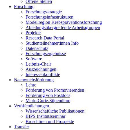
Offene Stellen
Forschung
Forschungsstrategie
Forschungsinfrastrukturen
Modellregion Krebspräventionsforschung
Abteilungsübergreifende Arbeitsgruppen
Projekte
Research Data Portal
Studienteilnehmer:innen Info
Datenschutz
Forschungsergebnisse
Software
Leibniz-Chair
Auszeichnungen
Interessenkonflikte
Nachwuchsförderung
Lehre
Förderung von Promovierenden
Förderung von Postdocs
Marie-Curie-Stipendium
Veröffentlichungen
Wissenschaftliche Publikationen
BIPS-Institutsseminar
Broschüren und Prospekte
Transfer