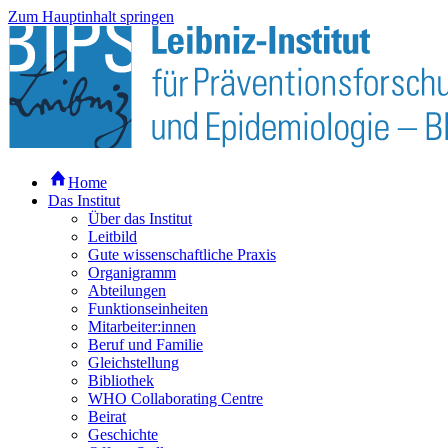
Zum Hauptinhalt springen
Home
Das Institut
Über das Institut
Leitbild
Gute wissenschaftliche Praxis
Organigramm
Abteilungen
Funktionseinheiten
Mitarbeiter:innen
Beruf und Familie
Gleichstellung
Bibliothek
WHO Collaborating Centre
Beirat
Geschichte