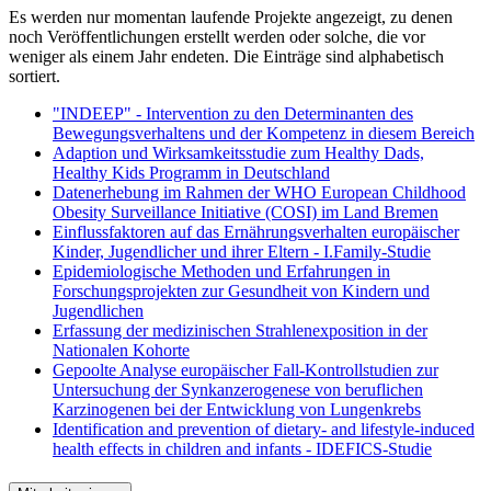
Es werden nur momentan laufende Projekte angezeigt, zu denen
noch Veröffentlichungen erstellt werden oder solche, die vor
weniger als einem Jahr endeten. Die Einträge sind alphabetisch
sortiert.
"INDEEP" - Intervention zu den Determinanten des
Bewegungsverhaltens und der Kompetenz in diesem Bereich
Adaption und Wirksamkeitsstudie zum Healthy Dads,
Healthy Kids Programm in Deutschland
Datenerhebung im Rahmen der WHO European Childhood
Obesity Surveillance Initiative (COSI) im Land Bremen
Einflussfaktoren auf das Ernährungsverhalten europäischer
Kinder, Jugendlicher und ihrer Eltern - I.Family-Studie
Epidemiologische Methoden und Erfahrungen in
Forschungsprojekten zur Gesundheit von Kindern und
Jugendlichen
Erfassung der medizinischen Strahlenexposition in der
Nationalen Kohorte
Gepoolte Analyse europäischer Fall-Kontrollstudien zur
Untersuchung der Synkanzerogenese von beruflichen
Karzinogenen bei der Entwicklung von Lungenkrebs
Identification and prevention of dietary- and lifestyle-induced
health effects in children and infants - IDEFICS-Studie